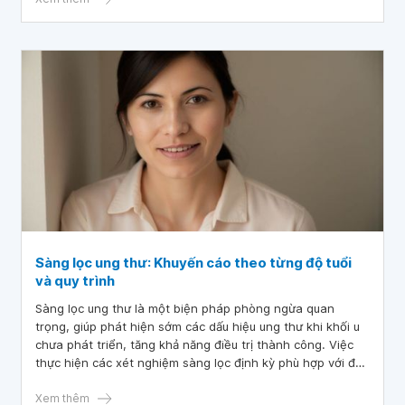
Sàng lọc ung thư: Khuyến cáo theo từng độ tuổi
và quy trình
Sàng lọc ung thư là một biện pháp phòng ngừa quan
trọng, giúp phát hiện sớm các dấu hiệu ung thư khi khối u
chưa phát triển, tăng khả năng điều trị thành công. Việc
thực hiện các xét nghiệm sàng lọc định kỳ phù hợp với độ
tuổi và yếu tố nguy cơ cá nhân là cách tốt nhất để bảo vệ
sức khỏe bản thân và gia đình.
Xem thêm