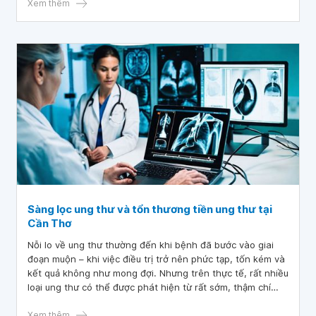
khoảng 5 nghìn người.
Xem thêm
Sàng lọc ung thư và tổn thương tiền ung thư tại
Cần Thơ
Nỗi lo về ung thư thường đến khi bệnh đã bước vào giai
đoạn muộn – khi việc điều trị trở nên phức tạp, tốn kém và
kết quả không như mong đợi. Nhưng trên thực tế, rất nhiều
loại ung thư có thể được phát hiện từ rất sớm, thậm chí
ngay từ giai đoạn tổn thương tiền ung thư, khi cơ hội điều
trị khỏi gần như tuyệt đối.
Xem thêm