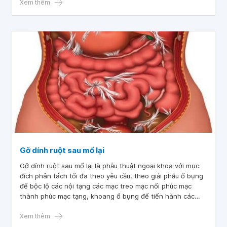
bụng là bắt buộc không thể bỏ qua.
Xem thêm
Gỡ dính ruột sau mổ lại
Gỡ dính ruột sau mổ lại là phẫu thuật ngoại khoa với mục
đích phân tách tối đa theo yêu cầu, theo giải phẫu ổ bụng
để bộc lộ các nội tạng các mạc treo mạc nối phúc mạc
thành phúc mạc tạng, khoang ổ bụng để tiến hành các
mục đích chữa bệnh. Gỡ dính ruột sau mổ là phẫu thuật
thường được thực hiện cùng các phẫu thuật ngoại khoa
Xem thêm
khác trong cùng một ca mổ.