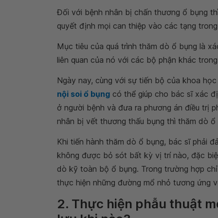
Đối với bệnh nhân bị chấn thương ổ bụng thì
quyết định mọi can thiệp vào các tạng tron
Mục tiêu của quá trình thăm dò ổ bụng là xác
liên quan của nó với các bộ phận khác tron
Ngày nay, cùng với sự tiến bộ của khoa học k
nội soi ổ bụng
có thể giúp cho bác sĩ xác 
ở người bệnh và đưa ra phương án điều trị p
nhân bị vết thương thấu bụng thì thăm dò ổ
Khi tiến hành thăm dò ổ bụng, bác sĩ phải 
không được bỏ sót bất kỳ vị trí nào, đặc bi
dò kỹ toàn bộ ổ bụng. Trong trường hợp chỉ 
thực hiện những đường mổ nhỏ tương ứng với
2. Thực hiện phẫu thuật m