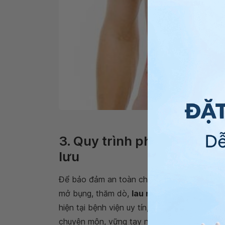
Thủ thuật được chỉ định 
3. Quy trình phẫu thuật mở
lưu
Để bảo đảm an toàn cho sức khỏe và tính mạ
mở bụng, thăm dò,
lau rửa ổ bụng
và đặt d
hiện tại bệnh viện uy tín, có hệ thống cơ sở
chuyên môn, vững tay nghề.