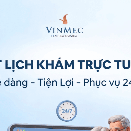
khi bệnh nhân gặp các chấn thương bụng
 bụng thăm dò, lau rửa, đặt dẫn
ng của người bệnh thì quá trình thực hiện phẫu thuật
ẫn lưu cho bệnh nhân chấn thương bụng cần phải thực
 vật chất đảm bảo, đội ngũ bác sĩ phẫu thuật giỏi