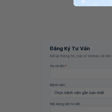
Đăng Ký Tư Vấn
Để lại thông tin, bác sĩ Vinmec sẽ liên
Họ và tên
*
Bệnh viện
Nội dung cần tư vấn