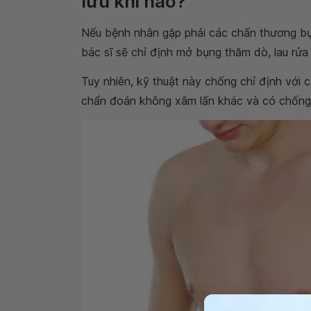
lưu khi nào?
Nếu bệnh nhân gặp phải các chấn thương bụn
bác sĩ sẽ chỉ định mở bụng thăm dò, lau rử
Tuy nhiên, kỹ thuật này chống chỉ định với
chẩn đoán không xâm lấn khác và có chống 