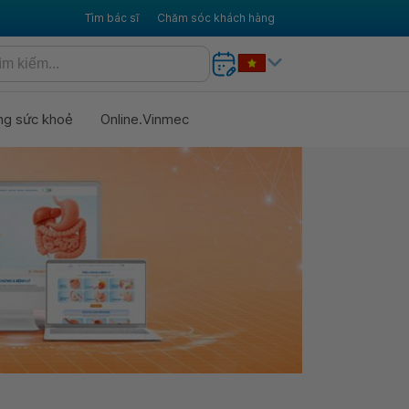
Tìm bác sĩ
Chăm sóc khách hàng
ng sức khoẻ
Online.Vinmec