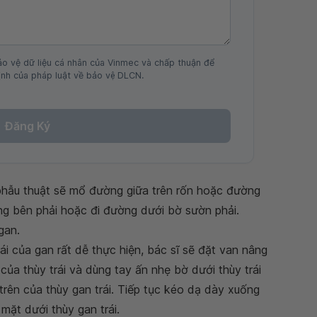
ảo vệ dữ liệu cá nhân của Vinmec và chấp thuận để
nh của pháp luật về bảo vệ DLCN.
Đăng Ký
hẫu thuật sẽ mổ đường giữa trên rốn hoặc đường
ng bên phải hoặc đi đường dưới bờ sườn phải.
gan.
ái của gan rất dễ thực hiện, bác sĩ sẽ đặt van nâng
của thùy trái và dùng tay ấn nhẹ bờ dưới thùy trái
trên của thùy gan trái. Tiếp tục kéo dạ dày xuống
 mặt dưới thùy gan trái.