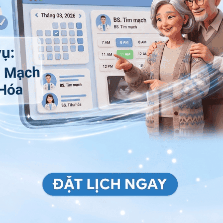
u rửa và đặt dẫn lưu được chuẩn bị như phẫu thuật
 sáng hôm phẫu thuật. Chuẩn bị hồ sơ bệnh án đầy đủ,
 mạch, đái đường, huyết áp, tiết niệu...
rửa và
đặt dẫn lưu
bao gồm:
uật
 dưỡng sẽ thực hiện
rửa ổ bụng
bằng kìm kẹp gạc với
hình xoắn ốc từ đường mổ lên đến vùng xương ức, 1
ương mu và 1 bên đùi, 1 gạc rửa từ đường mổ xuống
 1 gạc rửa vùng xương mu xuống âm hộ.
ạo và thông tiểu.
ụng