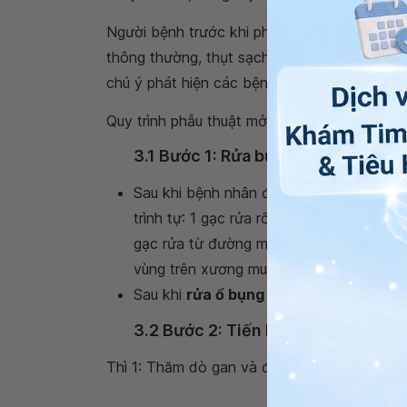
Người bệnh trước khi phẫu thuật mở bụng, la
thông thường, thụt sạch ngày hôm trước và
chú ý phát hiện các bệnh lý phối hợp như: Tim
Quy trình phẫu thuật mở bụng thăm dò, lau 
3.1 Bước 1: Rửa bụng trước phẫu th
Sau khi bệnh nhân được gây tê thì điều
trình tự: 1 gạc rửa rốn, 1 gạc rửa theo 
gạc rửa từ đường mổ xuống vùng trên x
vùng trên xương mu và bên đùi còn lại,
Sau khi
rửa ổ bụng
thì tiếp tục rửa âm đ
3.2 Bước 2: Tiến hành thăm dò ổ b
Thì 1: Thăm dò gan và đường mật ngoài gan