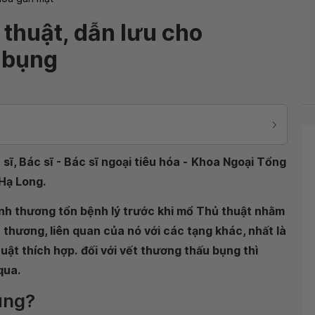
thuật, dẫn lưu cho
 bụng
ĩ, Bác sĩ - Bác sĩ ngoại tiêu hóa -
Khoa Ngoại Tổng
 Hạ Long
.
định thương tổn bệnh lý trước khi mổ Thủ thuật nhằm
n thương, liên quan của nó với các tạng khác, nhất là
uật thích hợp.
đối với vết thương thấu bụng thì
qua.
ụng?