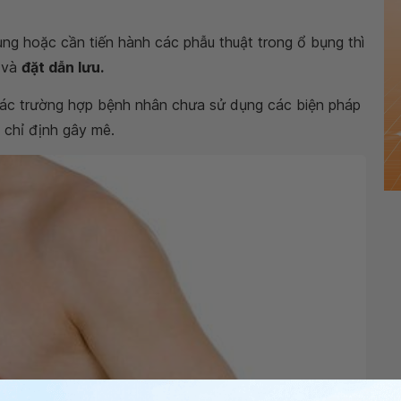
g hoặc cần tiến hành các phẫu thuật trong ổ bụng thì
a và
đặt dẫn lưu
.
 các trường hợp bệnh nhân chưa sử dụng các biện pháp
chỉ định gây mê.