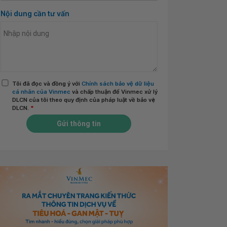
Nội dung cần tư vấn
Tôi đã đọc và đồng ý với
Chính sách bảo vệ dữ liệu
cá nhân của Vinmec
và chấp thuận để Vinmec xử lý
DLCN của tôi theo quy định của pháp luật về bảo vệ
DLCN.
*
Gửi thông tin