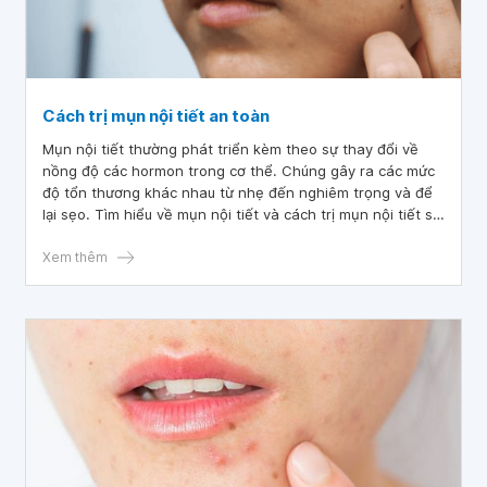
Cách trị mụn nội tiết an toàn
Mụn nội tiết thường phát triển kèm theo sự thay đổi về
nồng độ các hormon trong cơ thể. Chúng gây ra các mức
độ tổn thương khác nhau từ nhẹ đến nghiêm trọng và để
lại sẹo. Tìm hiểu về mụn nội tiết và cách trị mụn nội tiết sẽ
giúp bạn tránh được các hậu quả không mong muốn cho
làn da của mình.
Xem thêm