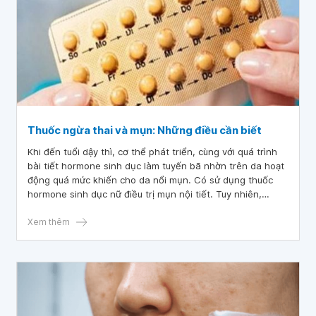
Thuốc ngừa thai và mụn: Những điều cần biết
Khi đến tuổi dậy thì, cơ thể phát triển, cùng với quá trình
bài tiết hormone sinh dục làm tuyến bã nhờn trên da hoạt
động quá mức khiến cho da nổi mụn. Có sử dụng thuốc
hormone sinh dục nữ điều trị mụn nội tiết. Tuy nhiên,
không phải ai cũng có thể áp dụng cách này. Để đảm bảo
an toàn và tránh rủi ro nên gặp bác sĩ tư vấn trước khi sử
Xem thêm
dụng thuốc tránh thai điều trị mụn trứng cá.