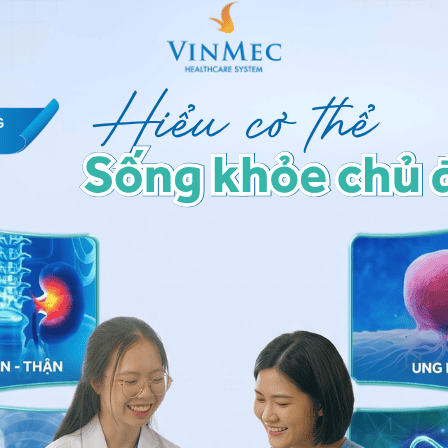
tiết.
ống viêm nhờ chứa các saponin và triterpenoid. Khi
g nước ép rau má hàng ngày để giảm mụn sưng đỏ, hạn
da và liền sẹo.
 thiện các triệu chứng của mụn nội tiết:
 thu, trứng, hàu, hải sản, thịt trắng như thịt gà và
bó xôi, cải xoăn, súp lơ, bí xanh, rau thơm, các loại
ây giàu vitamin C và nhiều nước như cam, quýt, bưởi,
h, dầu oliu và dầu hạt chia,...
c, trà hoa cúc, trà xanh và trà kim ngân.