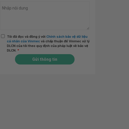
Tôi đã đọc và đồng ý với
Chính sách bảo vệ dữ liệu
cá nhân của Vinmec
và chấp thuận để Vinmec xử lý
DLCN của tôi theo quy định của pháp luật về bảo vệ
DLCN.
*
Gửi thông tin