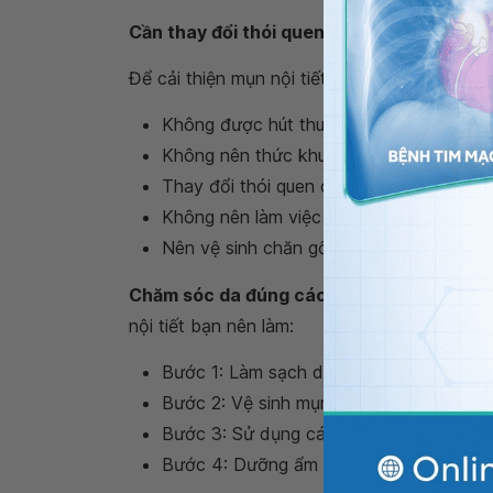
Cần thay đổi thói quen sinh hoạt:
Để cải thiện mụn nội tiết, bạn cần thay đổi 
Không được hút thuốc lá.
Không nên thức khuya, ăn khuya, uống rư
Thay đổi thói quen chạm tay lên mặt.
Không nên làm việc quá sức, căng thẳng
Nên vệ sinh chăn gối, khăn mặt và gội 
Chăm sóc da đúng cách giúp cải thiện tình
nội tiết bạn nên làm:
Bước 1: Làm sạch da bằng nước tẩy trang
Bước 2: Vệ sinh mụn nội tiết bằng dung 
Bước 3: Sử dụng các hoạt chất trị mụn
Bước 4: Dưỡng ẩm cho da.