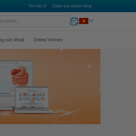
Tìm bác sĩ
Chăm sóc khách hàng
ng sức khoẻ
Online.Vinmec