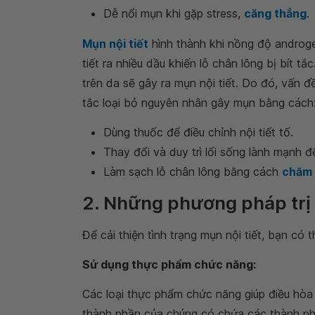
Dễ nổi mụn khi gặp stress,
căng thẳng
.
Mụn nội tiết
hình thành khi nồng độ androge
tiết ra nhiều dầu khiến lỗ chân lông bị bít t
trên da sẽ gây ra mụn nội tiết. Do đó, vấn đề
tắc loại bỏ nguyên nhân gây mụn bằng cách
Dùng thuốc để điều chỉnh nội tiết tố.
Thay đổi và duy trì lối sống lành mạnh đ
Làm sạch lỗ chân lông bằng cách
chăm 
2. Những phương pháp trị m
Để cải thiện tình trạng mụn nội tiết, bạn có
Sử dụng thực phẩm chức năng:
Các loại thực phẩm chức năng giúp điều hòa 
thành phần của chúng có chứa các thành ph