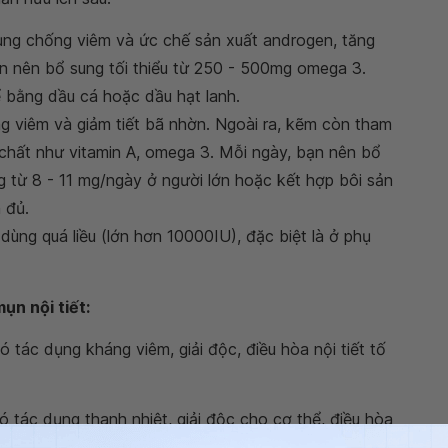
ụng chống viêm và ức chế sản xuất androgen, tăng
n nên bổ sung tối thiểu từ 250 - 500mg omega 3.
 bằng dầu cá hoặc dầu hạt lanh.
g viêm và giảm tiết bã nhờn. Ngoài ra, kẽm còn tham
 chất như vitamin A, omega 3. Mỗi ngày, bạn nên bổ
 từ 8 - 11 mg/ngày ở người lớn hoặc kết hợp bôi sản
 đủ.
dùng quá liều (lớn hơn 10000IU), đặc biệt là ở phụ
ụn nội tiết:
 tác dụng kháng viêm, giải độc, điều hòa nội tiết tố
ó tác dụng thanh nhiệt, giải độc cho cơ thể, điều hòa
ngày bạn nên uống đều đặn từ 1 - 2 ly nước sắn dây