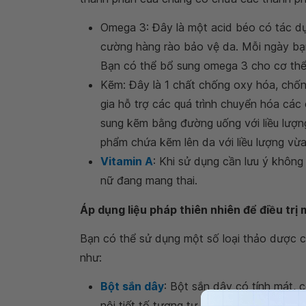
Omega 3: Đây là một acid béo có tác d
cường hàng rào bảo vệ da. Mỗi ngày bạ
Bạn có thể bổ sung omega 3 cho cơ thể
Kẽm: Đây là 1 chất chống oxy hóa, chốn
gia hỗ trợ các quá trình chuyển hóa các
sung kẽm bằng đường uống với liều lượng
phẩm chứa kẽm lên da với liều lượng vừa
Vitamin A
: Khi sử dụng cần lưu ý không 
nữ đang mang thai.
Áp dụng liệu pháp thiên nhiên để điều trị m
Bạn có thể sử dụng một số loại thảo dược có
như:
Bột sắn dây
: Bột sắn dây có tính mát, c
nội tiết tố tương tự như estrogen. Mỗi 