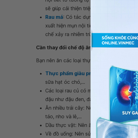
sẽ giúp cải thiện triệu chứng của mụn nội 
Rau má
: Có tác dụng kháng khuẩn và ch
xuất hiện mụn nội tiết, bạn có thể uốn
chế xảy ra nhiễm trùng, thúc đẩy tái tạo 
Cần thay đổi chế độ ăn uống:
Bạn nên ăn các loại thực phẩm sau đây để cải
Thực phẩm giàu protein
như: Cá hồi, cá
sữa hạt óc chó,...
Các loại rau củ có màu xanh đậm như cải 
đậu như đậu đen, đậu lăng và đậu đỏ.
Ăn nhiều trái cây: Nên ăn các loại trái c
táo, nho và lê,...
Dầu thực vật: Nên ăn các loại dầu hạt lan
Về đồ uống: Nên sử dụng các loại nước lọ