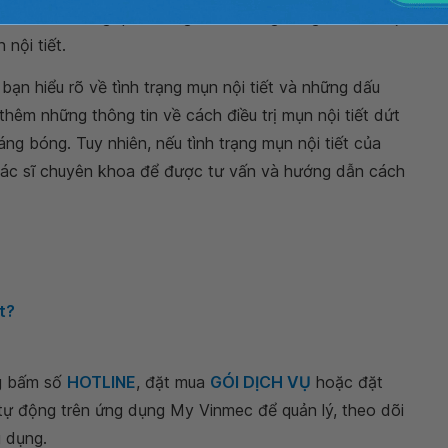
g điểm và không quên dùng kem chống nắng để bảo vệ
 nội tiết.
bạn hiểu rõ về tình trạng mụn nội tiết và những dấu
thêm những thông tin về cách điều trị mụn nội tiết dứt
áng bóng. Tuy nhiên, nếu tình trạng mụn nội tiết của
bác sĩ chuyên khoa để được tư vấn và hướng dẫn cách
t?
ng bấm số
HOTLINE
, đặt mua
GÓI DỊCH VỤ
hoặc đặt
 tự động trên ứng dụng My Vinmec để quản lý, theo dõi
g dụng.