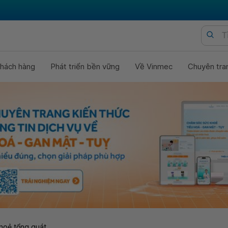
hách hàng
Phát triển bền vững
Về Vinmec
Chuyên tra
hoẻ tổng quát