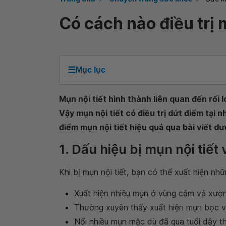
Có cách nào điều trị 
☰
Mục lục
Mụn nội tiết hình thành liên quan đến rối 
Vậy mụn nội tiết có điều trị dứt điểm tại
điểm mụn nội tiết hiệu quả qua bài viết dư
1. Dấu hiệu bị mụn nội tiết
Khi bị mụn nội tiết, bạn có thể xuất hiện nhữ
Xuất hiện nhiều mụn ở vùng cằm và xươ
Thường xuyên thấy xuất hiện mụn bọc 
Nổi nhiều mụn mặc dù đã qua tuổi dậy th