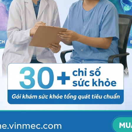
các thói quen sau đây:
ợu bia và dùng chất kích thích.
, để cơ thể mệt mỏi.
đầu thường xuyên.
 trạng mụn nội tiết:
Có 4 bước chăm sóc da bị mụn
 và sữa rửa mặt dịu nhẹ để loại bỏ bụi bẩn trên da.
dịch kháng khuẩn để loại bỏ các vi khuẩn gây mụn.
 như AHA, BHA,
retinol
, acid azelaic,...