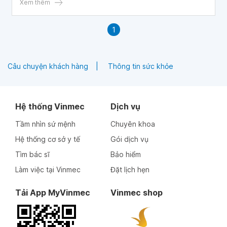
ngày càng cao, nhiều người đặt ra câu hỏi về độ tuổi thích
Xem thêm
hợp để việc tiêm phòng đạt hiệu quả bảo vệ tốt nhất.
1
Câu chuyện khách hàng
Thông tin sức khỏe
Hệ thống Vinmec
Dịch vụ
Tầm nhìn sứ mệnh
Chuyên khoa
Hệ thống cơ sở y tế
Gói dịch vụ
Tìm bác sĩ
Bảo hiểm
Làm việc tại Vinmec
Đặt lịch hẹn
Tải App MyVinmec
Vinmec shop