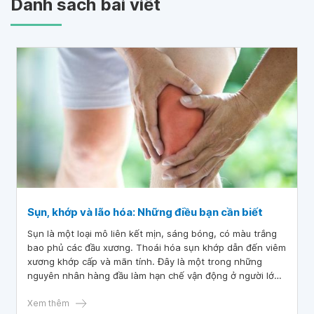
Danh sách bài viết
Sụn, khớp và lão hóa: Những điều bạn cần biết
Sụn là một loại mô liên kết mịn, sáng bóng, có màu trắng
bao phủ các đầu xương. Thoái hóa sụn khớp dẫn đến viêm
xương khớp cấp và mãn tính. Đây là một trong những
nguyên nhân hàng đầu làm hạn chế vận động ở người lớn
tuổi. Đi bộ và tập thể dục sẽ hữu ích với chất nhờn sụn
khớp.
Xem thêm