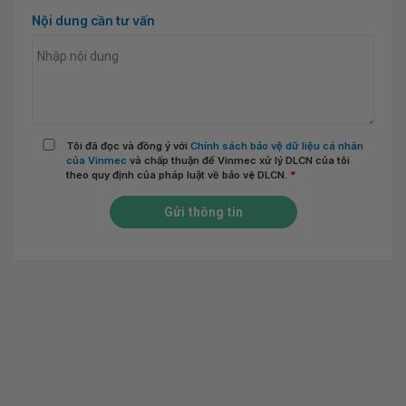
Nội dung cần tư vấn
Tôi đã đọc và đồng ý với
Chính sách bảo vệ dữ liệu cá nhân
của Vinmec
và chấp thuận để Vinmec xử lý DLCN của tôi
theo quy định của pháp luật về bảo vệ DLCN.
*
Gửi thông tin