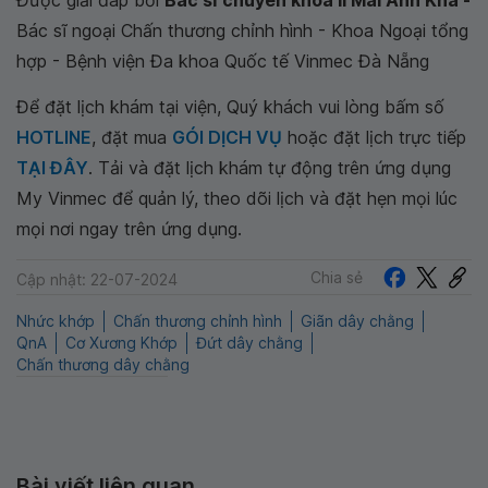
Được giải đáp bởi
Bác sĩ chuyên khoa II Mai Anh Kha -
Bác sĩ ngoại Chấn thương chỉnh hình - Khoa Ngoại tổng
hợp - Bệnh viện Đa khoa Quốc tế Vinmec Đà Nẵng
Để đặt lịch khám tại viện, Quý khách vui lòng bấm số
HOTLINE
, đặt mua
GÓI DỊCH VỤ
hoặc đặt lịch trực tiếp
TẠI ĐÂY
. Tải và đặt lịch khám tự động trên ứng dụng
My Vinmec để quản lý, theo dõi lịch và đặt hẹn mọi lúc
mọi nơi ngay trên ứng dụng.
Chia sẻ
Cập nhật: 22-07-2024
Nhức khớp
Chấn thương chỉnh hình
Giãn dây chằng
QnA
Cơ Xương Khớp
Đứt dây chằng
Chấn thương dây chằng
Bài viết liên quan