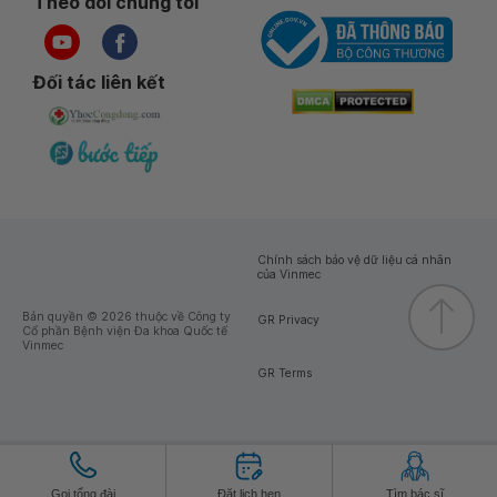
Theo dõi chúng tôi
Đối tác liên kết
Chính sách bảo vệ dữ liệu cá nhân
của Vinmec
Bản quyền © 2026 thuộc về Công ty
GR Privacy
Cổ phần Bệnh viện Đa khoa Quốc tế
Vinmec
GR Terms
Gọi tổng đài
Đặt lịch hẹn
Tìm bác sĩ