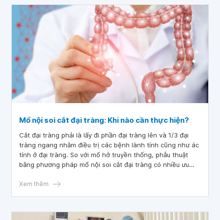
Mổ nội soi cắt đại tràng: Khi nào cần thực hiện?
Cắt đại tràng phải là lấy đi phần đại tràng lên và 1/3 đại
tràng ngang nhằm điều trị các bệnh lành tính cũng như ác
tính ở đại tràng. So với mổ hở truyền thống, phẫu thuật
bằng phương pháp mổ nội soi cắt đại tràng có nhiều ưu
điểm nổi bật hơn và ngày càng được ứng dụng nhiều trong
y khoa.
Xem thêm