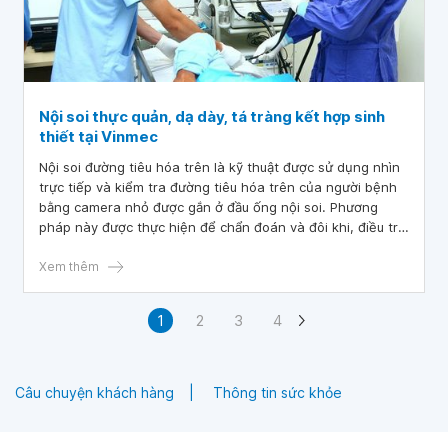
Nội soi thực quản, dạ dày, tá tràng kết hợp sinh
thiết tại Vinmec
Nội soi đường tiêu hóa trên là kỹ thuật được sử dụng nhìn
trực tiếp và kiểm tra đường tiêu hóa trên của người bệnh
bằng camera nhỏ được gắn ở đầu ống nội soi. Phương
pháp này được thực hiện để chẩn đoán và đôi khi, điều trị
các tình trạng ảnh hưởng đến thực quản, dạ dày và phần
đầu của ruột non (hay còn gọi là tá tràng).
Xem thêm
1
2
3
4
Câu chuyện khách hàng
Thông tin sức khỏe