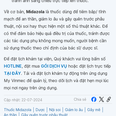
tránh ánh sáng chiếu trực tiếp lên thuốc.
Về cơ bản,
Midazola
là thuốc dùng để tiêm bắp/ tĩnh
mạch để an thần, giảm lo âu và gây quên trước phẫu
thuật, nội soi hay thực hiện một số thủ thuật khác. Để
có thể đảm bảo hiệu quả điều trị của thuốc, tránh được
các tác dụng phụ không mong muốn, người bệnh cần
sử dụng thuốc theo chỉ định của bác sĩ/ dược sĩ.
Để đặt lịch khám tại viện, Quý khách vui lòng bấm số
HOTLINE
, đặt mua
GÓI DỊCH VỤ
hoặc đặt lịch trực tiếp
TẠI ĐÂY
. Tải và đặt lịch khám tự động trên ứng dụng
My Vinmec để quản lý, theo dõi lịch và đặt hẹn mọi lúc
mọi nơi ngay trên ứng dụng.
Chia sẻ
Cập nhật: 22-07-2024
Thuốc Midazola
Dược
Nội soi
Giảm lo âu
Gây mê
An thần
Gây quên trước phẫu thuật