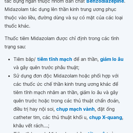
tác dụng ngắn thuộc nhóm dẫn chất
Benzodiazepine
.
Midazolam tác dụng lên thần kinh trung ương phục
thuộc vào liều, đường dùng và sự có mặt của các loại
thuốc khác.
Thuốc tiêm Midazolam được chỉ định trong các tình
trạng sau:
Tiêm bắp/
tiêm tĩnh mạch
để an thần,
giảm lo âu
và gây quên trước phẫu thuật;
Sử dụng đơn độc Midazolam hoặc phối hợp với
các thuốc ức chế thần kinh trung ương khác để
tiêm tĩnh mạch nhằm an thần, giảm lo âu và gây
quên trước hoặc trong các thủ thuật chẩn đoán,
điều trị hay nội soi,
chụp mạch vành
, đặt ống
catheter tim, các thủ thuật khối u,
chụp X-quang
,
khâu vết rách....;