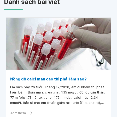
Danh sách bài viết
Nồng độ calci máu cao thì phải làm sao?
Em năm nay 26 tuổi. Tháng 12/2020, em đi khám thì phát
hiện bệnh thận mạn, creatinin: 1.15 mg/dl, độ lọc cầu thận:
77 ml/ph/1.73m2, axit uric: 475 mmol/l, calci máu: 2.34
mmol/l. Bác sĩ cho em thuốc giảm axit uric (Febuxostat),
thuốc Ketosteril và Natri bicacbonat. Sau một tháng, axit
uric giảm xuống còn: 246 mmol/l, độ lọc cầu thận tăng lên:
Xem thêm