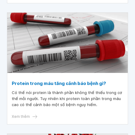
79 ml/ph/1.73m2. Vì vậy, bác sĩ tiếp tục cho em uống
thuốc. Tuy nhiên, em để ý calci máu tăng lên: 2.43 mmol/l.
Em tìm hiểu thì thuốc Ketosteril có tác dụng phụ làm tăng
calci máu nhưng vì tăng nhẹ nên không để ý. Sau 4 tháng
uống thuốc, độ lọc cầu thận đã giảm còn: 63 ml/ph/1.73m2,
axit uric đã giảm xuống: 257 mmol/l nhưng calci máu đã
tăng lên: 2.52 mmol/l. Vì để ý Ketosteril làm tăng calci máu
nên em đã dừng uống thuốc này được 2 tuần. Tuy vậy, có
vẻ calci máu em vẫn cao và em cảm thấy khát nước, khô
miệng nhiều. Bác sĩ cho em hỏi, nồng độ calci máu cao thì
phải làm sao? Có phải do calci máu cao nên ảnh hưởng
đến chức năng thận làm giảm độ lọc cầu thận?
Protein trong máu tăng cảnh báo bệnh gì?
Có thể nói protein là thành phần không thể thiếu trong cơ
thể mỗi người. Tuy nhiên khi protein toàn phần trong máu
cao có thể cảnh báo một số bệnh nguy hiểm.
Xem thêm