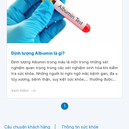
Định lượng Albumin là gì?
Định lượng Albumin trong máu là một trong những xét
nghiệm quan trọng trong các xét nghiệm sinh hóa khi kiểm
tra sức khỏe. Những người bị nghi ngờ mắc bệnh gan, đa u
tủy xương, bệnh thận, suy kiệt sức khỏe,... thường được
chỉ định thực hiện xét nghiệm định lượng Albumin huyết
thanh.
Xem thêm
1
Câu chuyện khách hàng
Thông tin sức khỏe