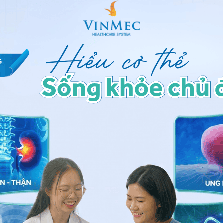
 thấp:
 ở gan. Lượng albumin trong cơ thể chiếm khoảng 60%
uy trì áp suất thẩm thấu keo nhờ đó giúp giữ nước nằm ở
óng vai trò vận chuyển các thành phần quan trọng
loại thuốc, nội tiết tố và các enzym.
h là tiêu chuẩn để
đánh giá chức năng gan
. Khi bệnh
mất khả năng tổng hợp albumin. Mức albumin trong máu
uyết tương là những phân tử được biệt hóa có hoạt