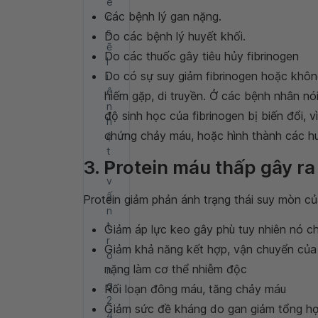
e
Các bệnh lý gan nặng.
c
s
Do các bệnh lý huyết khối.
ẽ
Do các thuốc gây tiêu hủy fibrinogen
l
Do có sự suy giảm fibrinogen hoặc khôn
i
ê
hiếm gặp, di truyền. Ở các bệnh nhân nó
n
độ sinh học của fibrinogen bị biến đổi, 
h
chứng chảy máu, hoặc hình thành các huy
ệ
t
3. Protein máu thấp gây r
ư
v
ấ
Protein giảm phản ánh trạng thái suy mòn củ
n
t
Giảm áp lực keo gây phù tuy nhiên nó ch
r
Giảm khả năng kết hợp, vận chuyển của p
o
nặng làm cơ thể nhiễm độc
n
g
Rối loạn đông máu, tăng chảy máu
2
Giảm sức đề kháng do gan giảm tổng hợ
4