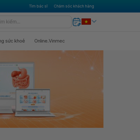
Tìm bác sĩ
Chăm sóc khách hàng
ng sức khoẻ
Online.Vinmec