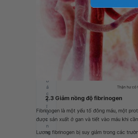
l
ạ
i
t
h
ô
n
g
t
i
n
,
b
á
Thận hư có 
c
2.3 Giảm nồng độ fibrinogen
s
ĩ
Fibrinogen là một yếu tố đông máu, một prot
V
được sản xuất ở gan và tiết vào máu khi cần
i
n
Lương fibrinogen bị suy giảm trong các trườ
m