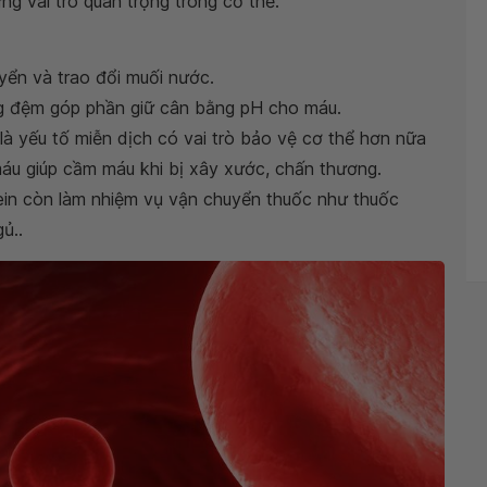
g vai trò quan trọng trong cơ thể:
uyển và trao đổi muối nước.
g đệm góp phần giữ cân bằng pH cho máu.
 là yếu tố miễn dịch có vai trò bảo vệ cơ thể hơn nữa
máu giúp cầm máu khi bị xây xước, chấn thương.
in còn làm nhiệm vụ vận chuyển thuốc như thuốc
ủ..