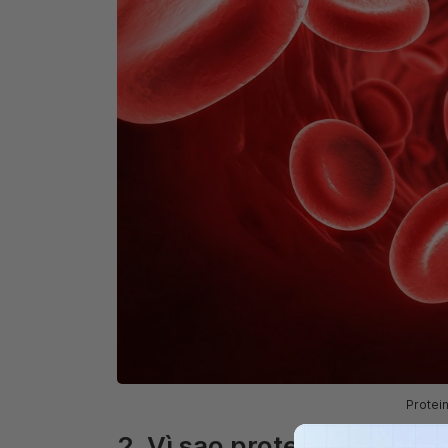
Protei
2. Vì sao protein máu giả