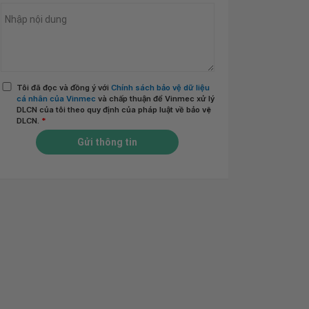
Tôi đã đọc và đồng ý với
Chính sách bảo vệ dữ liệu
cá nhân của Vinmec
và chấp thuận để Vinmec xử lý
DLCN của tôi theo quy định của pháp luật về bảo vệ
DLCN.
*
Gửi thông tin