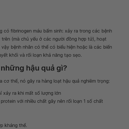
g có fibrinogen máu bẩm sinh: xảy ra trong các bệnh
i trên (mà chủ yếu ở các người đồng hợp tử), hoạt
vì vậy bệnh nhân có thể có biểu hiện hoặc là các biến
ết khối và rối loạn khả năng tạo sẹo.
a những hậu quả gì?
a cơ thể, nó gây ra hàng loạt hậu quả nghiêm trọng:
ỉ xảy ra khi mất số lượng lớn
rotein với nhiều chất gây nên rối loạn 1 số chất
p kháng thể.