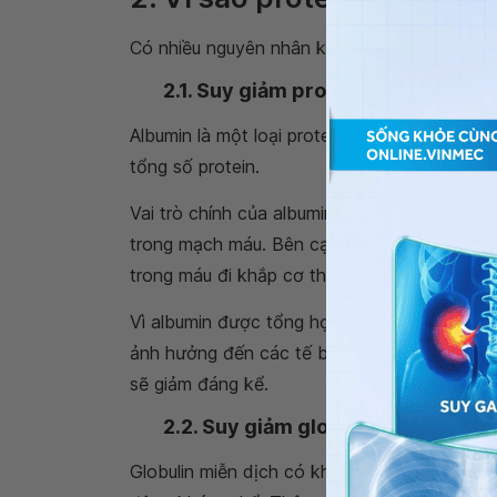
Có nhiều nguyên nhân khiến cho protein máu
2.1. Suy giảm protein albumin
Albumin là một loại protein được tạo thành
tổng số protein.
Vai trò chính của albumin trong máu là để d
trong mạch máu. Bên cạnh đó, albumin còn đ
trong máu đi khắp cơ thể, chẳng hạn như các 
Vì albumin được tổng hợp ở gan nên nó chín
ảnh hưởng đến các tế bào gan, tế bào gan 
sẽ giảm đáng kể.
2.2. Suy giảm globulin
Globulin miễn dịch có khoảng 25% protein h