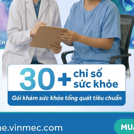
n bị suy giảm trong các trường hợp:
, bệnh ruột gây mất protein.
 dịch.
máu bẩm sinh hoặc không có gamma globulin máu