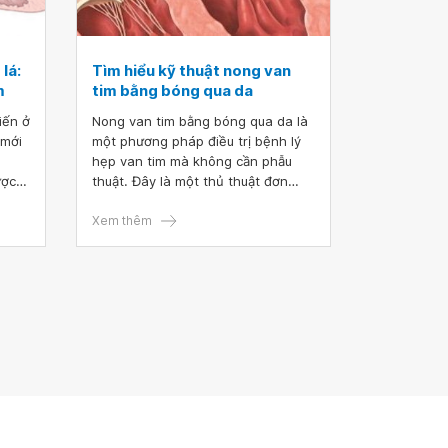
lá:
Tìm hiểu kỹ thuật nong van
m
tim bằng bóng qua da
iến ở
Nong van tim bằng bóng qua da là
 mới
một phương pháp điều trị bệnh lý
hẹp van tim mà không cần phẫu
ược
thuật. Đây là một thủ thuật đơn
 lại
giản, mức độ xâm lấn tối thiểu,
h.
người bệnh vẫn hoàn toàn tỉnh táo
Xem thêm
trong lúc thực hiện và thời gian hồi
phục rất nhanh. Cùng tìm hiểu các
thông tin cơ bản về kỹ thuật này
trong bài viết dưới đây.