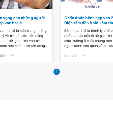
ển vọng cho những người
Chẩn đoán bệnh hẹp van 2 
ẹp van hai lá
Điện tâm đồ và siêu âm ti
van hai lá là một trong những
Bệnh hẹp 2 lá là bệnh lý phổ b
 lý về tim sẽ diễn tiến nặng
nước ta đặc biệt là nữ giới, khi
theo thời gian, khi van tim bị
mắc thường ít triệu chứng nên
phức hợp miễn dịch tấn công
người bệnh chủ quan và chỉ đ
àm biến dạng dần. Điều đáng
chẩn đoán ở giai đoạn muộn để
 là hẹp van hai lá nhẹ thường ít
thêm
hậu quả này nề cho người bện
Xem thêm
 hiện triệu chứng. Cho nên khi
 nhân đến viện khám thường
ai đoạn trễ, van tim hẹp rất
1
 dẫn đến suy tim.