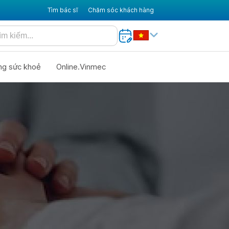
Tìm bác sĩ
Chăm sóc khách hàng
ng sức khoẻ
Online.Vinmec