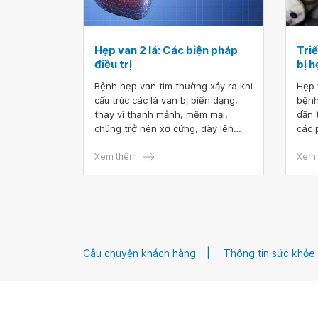
Hẹp van 2 lá: Các biện pháp
Tri
điều trị
bị h
Bệnh hẹp van tim thường xảy ra khi
Hẹp 
cấu trúc các lá van bị biến dạng,
bệnh
thay vì thanh mảnh, mềm mại,
dần 
chúng trở nên xơ cứng, dày lên
các 
hoặc dính lại với nhau khiến các lá
và l
van không thể mở ra hoàn toàn.
Xem thêm
tiếc
Xem 
Tất cả các van tim đều có khả năng
biểu
bị hẹp nhưng thường gặp nhất là
bệnh
van 2 lá, 3 lá. Thông qua bài viết
là gi
này, hãy cùng tìm hiểu các biện
nặng
pháp điều trị hẹp van 2 lá.
Câu chuyện khách hàng
Thông tin sức khỏe