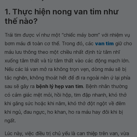
1. Thực hiện nong van tim như
thế nào?
Trái tim được ví như một “chiếc máy bơm” với nhiệm vụ
bơm máu đi toàn cơ thể. Trong đó, các
van tim
giữ cho
máu lưu thông theo một chiều nhất định từ tâm nhĩ
xuống tâm thất và từ tâm thất vào các động mạch lớn.
Nếu các lá van mở ra không trọn vẹn, dòng máu sẽ bị
tắc nghẽn, không thoát hết để đi ra ngoài nên ứ lại phía
sau sẽ gây ra
bệnh lý hẹp van tim
. Bệnh nhân thường
có cảm giác mệt mỏi, hồi hộp, tim đập nhanh, khó thở
khi gắng sức hoặc khi nằm, khó thở đột ngột về đêm
khi ngủ, đau ngực, ho khan, ho ra máu hay đôi khi bị
ngất.
Lúc này, việc điều trị chủ yếu là can thiệp trên van, vừa