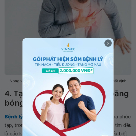
×
Nong van tim không hoàn toàn tránh khỏi các biến chứng nhất định
4. Tại sao nên nong van tim bằng
bóng qua da tại Vinmec?
Bệnh lý tim mạch
nhìn chung là một chuyên khoa phức
tạp, trong đó, các can thiệp ngoại khoa trên van tim đều
là các kỹ thuật cao cấp, tinh vi. Vì vậy, những hiểu biết