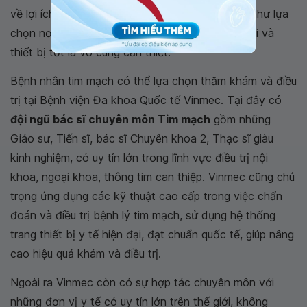
về lợi ích và rủi ro khi can thiệp tim mạch, cũng như lựa
chọn nơi thực hiện đảm bảo uy tín, có bác sĩ giỏi và
thiết bị tốt là vô cùng cần thiết.
Bệnh nhân tim mạch có thể lựa chọn thăm khám và điều
trị tại Bệnh viện Đa khoa Quốc tế Vinmec. Tại đây có
đội ngũ bác sĩ chuyên môn Tim mạch
gồm những
Giáo sư, Tiến sĩ, bác sĩ Chuyên khoa 2, Thạc sĩ giàu
kinh nghiệm, có uy tín lớn trong lĩnh vực điều trị nội
khoa, ngoại khoa, thông tim can thiệp. Vinmec cũng chú
trọng ứng dụng các kỹ thuật cao cấp trong việc chẩn
đoán và điều trị bệnh lý tim mạch, sử dụng hệ thống
trang thiết bị y tế hiện đại, đạt chuẩn quốc tế, giúp nâng
cao hiệu quả khám và điều trị.
Ngoài ra Vinmec còn có sự hợp tác chuyên môn với
những đơn vị y tế có uy tín lớn trên thế giới, không