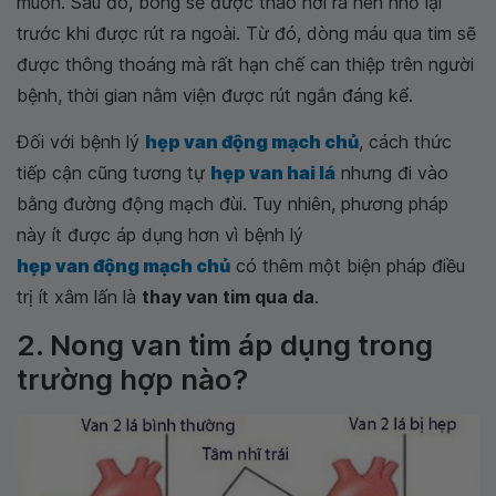
muốn. Sau đó, bóng sẽ được tháo hơi ra nên nhỏ lại
trước khi được rút ra ngoài. Từ đó, dòng máu qua tim sẽ
được thông thoáng mà rất hạn chế can thiệp trên người
bệnh, thời gian nằm viện được rút ngắn đáng kể.
Đối với bệnh lý
hẹp van động mạch chủ
, cách thức
tiếp cận cũng tương tự
hẹp van hai lá
nhưng đi vào
bằng đường động mạch đùi. Tuy nhiên, phương pháp
này ít được áp dụng hơn vì bệnh lý
hẹp van động mạch chủ
có thêm một biện pháp điều
trị ít xâm lấn là
thay van tim qua da
.
2. Nong van tim áp dụng trong
trường hợp nào?