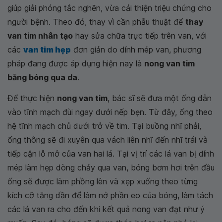
giúp giải phóng tắc nghẽn, vừa cải thiện triệu chứng cho
người bệnh. Theo đó, thay vì cần phẫu thuật để
thay
van tim nhân tạo
hay sửa chữa trực tiếp trên van, với
các
van tim hẹp
đơn giản do dính mép van, phương
pháp đang được áp dụng hiện nay là
nong van tim
bằng bóng qua da
.
Để thực hiện
nong van tim
, bác sĩ sẽ đưa một ống dẫn
vào tĩnh mạch đùi ngay dưới nếp bẹn. Từ đây, ống theo
hệ tĩnh mạch chủ dưới trở về tim. Tại buồng nhĩ phải,
ống thông sẽ đi xuyên qua vách liên nhĩ đến nhĩ trái và
tiếp cận lỗ mở của van hai lá. Tại vị trí các lá van bị dính
mép làm hẹp dòng chảy qua van, bóng bơm hơi trên đầu
ống sẽ được làm phồng lên và xẹp xuống theo từng
kích cỡ tăng dần để làm nở phần eo của bóng, làm tách
các lá van ra cho đến khi kết quả nong van đạt như ý