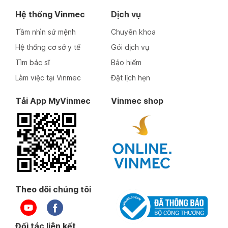
Hệ thống Vinmec
Dịch vụ
Tầm nhìn sứ mệnh
Chuyên khoa
Hệ thống cơ sở y tế
Gói dịch vụ
Tìm bác sĩ
Bảo hiểm
Làm việc tại Vinmec
Đặt lịch hẹn
Tải App MyVinmec
Vinmec shop
Theo dõi chúng tôi
Đối tác liên kết