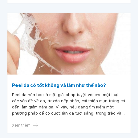
Peel da có tốt không và làm như thế nào?
Peel da hóa học là một giải pháp tuyệt vời cho một loạt
các vấn đề về da, từ xóa nếp nhăn, cải thiện mụn trứng cá
đến làm giảm nám da. Vì vậy, nếu đang tìm kiếm một
phương pháp để có được làn da tươi sáng, trong trẻo và
trẻ trung hơn, peel da có thể là một lựa chọn tuyệt vời.
Tuy nhiên, cần trang bị kiến thức về peel da đúng cách
Xem thêm
nhằm hạn chế các phản ứng không mong muốn và đạt
được kết quả hoàn hảo như mong chờ.