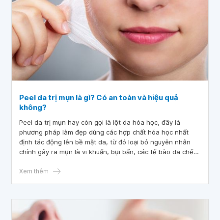
Peel da trị mụn là gì? Có an toàn và hiệu quả
không?
Peel da trị mụn hay còn gọi là lột da hóa học, đây là
phương pháp làm đẹp dùng các hợp chất hóa học nhất
định tác động lên bề mặt da, từ đó loại bỏ nguyên nhân
chính gây ra mụn là vi khuẩn, bụi bẩn, các tế bào da chết
nằm sâu dưới lỗ chân lông. Peel da trị mụn có tác dụng
kích thích các tế bào da bong tróc, giúp tái tạo làn da mới
Xem thêm
sáng hơn và trị mụn, giảm bớt nếp nhăn. Tuy nhiên, peel
da có an toàn không?