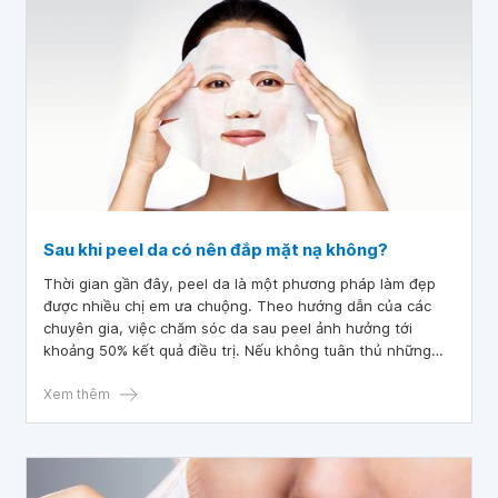
Sau khi peel da có nên đắp mặt nạ không?
Thời gian gần đây, peel da là một phương pháp làm đẹp
được nhiều chị em ưa chuộng. Theo hướng dẫn của các
chuyên gia, việc chăm sóc da sau peel ảnh hưởng tới
khoảng 50% kết quả điều trị. Nếu không tuân thủ những
nguyên tắc chăm sóc da một cách khoa học thì làn da có
thể trở nên tồi tệ hơn sau khi peel.
Xem thêm