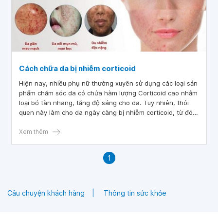
Cách chữa da bị nhiễm corticoid
Hiện nay, nhiều phụ nữ thường xuyên sử dụng các loại sản
phẩm chăm sóc da có chứa hàm lượng Corticoid cao nhằm
loại bỏ tàn nhang, tăng độ sáng cho da. Tuy nhiên, thói
quen này làm cho da ngày càng bị nhiễm corticoid, từ đó
gây tổn thương nghiêm trọng cấu trúc của da. Vậy tình
trạng này thực chất là gì và khi da bị nhiễm corticoid phải
Xem thêm
làm sao?
1
Câu chuyện khách hàng
Thông tin sức khỏe