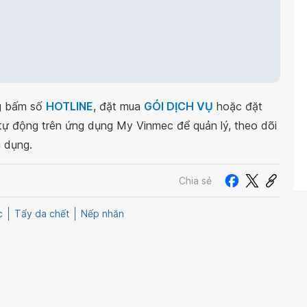
ng bấm số
HOTLINE
, đặt mua
GÓI DỊCH VỤ
hoặc đặt
 tự động trên ứng dụng My Vinmec để quản lý, theo dõi
g dụng.
Chia sẻ
c
Tẩy da chết
Nếp nhăn