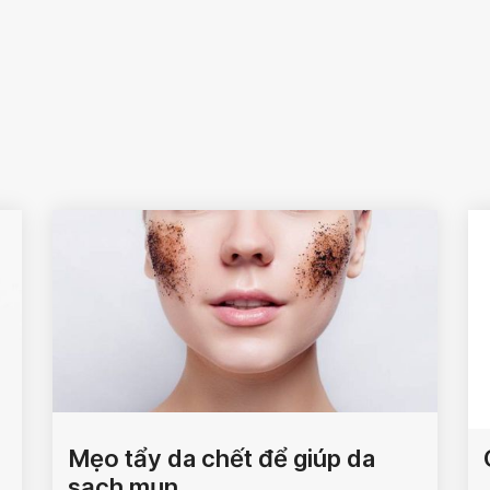
Mẹo tẩy da chết để giúp da
sạch mụn