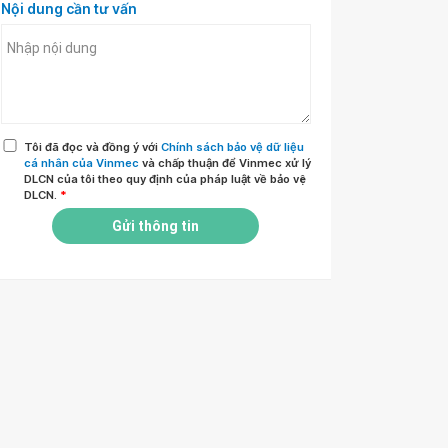
Nội dung cần tư vấn
Tôi đã đọc và đồng ý với
Chính sách bảo vệ dữ liệu
cá nhân của Vinmec
và chấp thuận để Vinmec xử lý
DLCN của tôi theo quy định của pháp luật về bảo vệ
DLCN.
*
Gửi thông tin