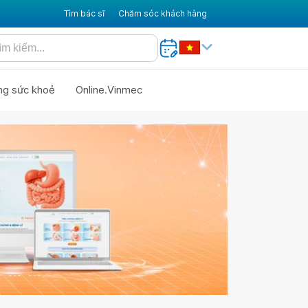
Tìm bác sĩ
Chăm sóc khách hàng
ng sức khoẻ
Online.Vinmec