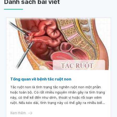
Danh sách bài viết
Tổng quan về bệnh tắc ruột non
Tắc ruột non là tình trạng tắc nghẽn ruột non một phần
hoặc toàn bộ. Có rất nhiều nguyên nhân gây ra tình trạng
này, có thể kể đến như dính, thoát vị hoặc rối loạn viêm
ruột. Nếu kéo dài, tình trạng này có thể gây ra nhiều biến
chứng nguy hiểm cho sức khỏe người bệnh. Ở thời điểm
hiện tại, bệnh có hai phương pháp điều trị chính là nội
Xem thêm