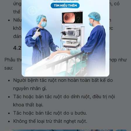
ứng điều trị, bụng của người bệnh sẽ xẹp hơn, có
thể trung tiện và có cảm giác thèm ăn.
Nếu quá 48 giờ mà tình trạng của người bệnh
không cải thiện, việc điều trị nội khoa sẽ được
đánh giá là thất bại.
4.2 Phẫu thuật
Phẫu thuật sẽ được chỉ định đối với các trường hợp như
sau:
Người bệnh tắc ruột non hoàn toàn bất kể do
nguyên nhân gì.
Tắc hoặc bán tắc ruột do dính ruột, điều trị nội
khoa thất bại.
Tắc hoặc bán tắc ruột do u bướu.
Không thể loại trừ thắt nghẹt ruột.