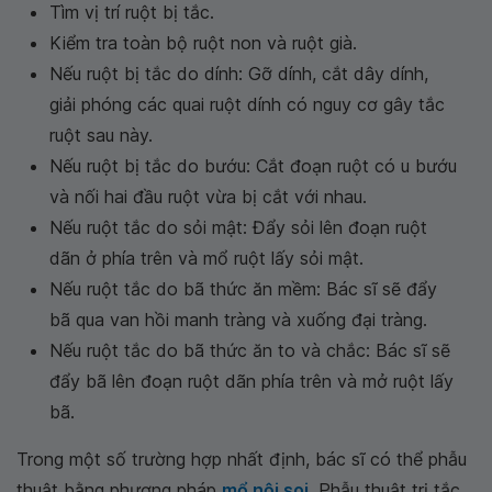
Tìm vị trí ruột bị tắc.
Kiểm tra toàn bộ ruột non và ruột già.
Nếu ruột bị tắc do dính: Gỡ dính, cắt dây dính,
giải phóng các quai ruột dính có nguy cơ gây tắc
ruột sau này.
Nếu ruột bị tắc do bướu: Cắt đoạn ruột có u bướu
và nối hai đầu ruột vừa bị cắt với nhau.
Nếu ruột tắc do sỏi mật: Đẩy sỏi lên đoạn ruột
dãn ở phía trên và mổ ruột lấy sỏi mật.
Nếu ruột tắc do bã thức ăn mềm: Bác sĩ sẽ đẩy
bã qua van hồi manh tràng và xuống đại tràng.
Nếu ruột tắc do bã thức ăn to và chắc: Bác sĩ sẽ
đẩy bã lên đoạn ruột dãn phía trên và mở ruột lấy
bã.
Trong một số trường hợp nhất định, bác sĩ có thể phẫu
thuật bằng phương pháp
mổ nội soi
. Phẫu thuật trị tắc