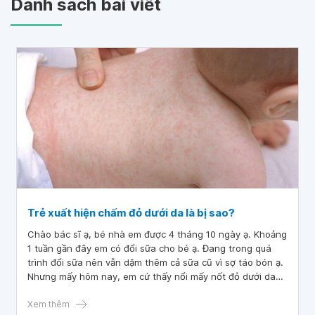
Danh sách bài viết
Trẻ xuất hiện chấm đỏ dưới da là bị sao?
Chào bác sĩ ạ, bé nhà em được 4 tháng 10 ngày ạ. Khoảng
1 tuần gần đây em có đổi sữa cho bé ạ. Đang trong quá
trình đổi sữa nên vẫn dặm thêm cả sữa cũ vì sợ táo bón ạ.
Nhưng mấy hôm nay, em cứ thấy nổi mấy nốt đỏ dưới da
và toàn thân ở bé, nốt chưa nổi nhiều, chỉ bắt đầu thấy
những chấm nhỏ đỏ dưới da ạ.
Xem thêm