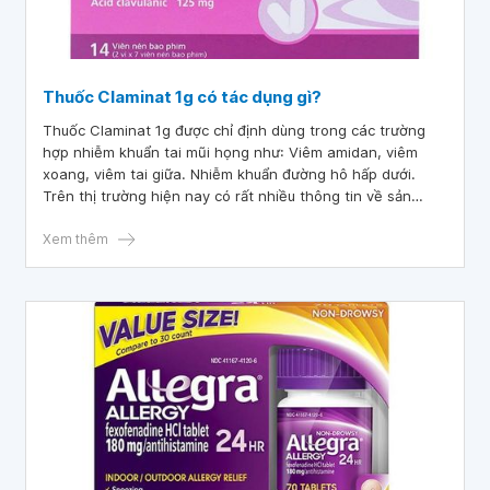
Thuốc Claminat 1g có tác dụng gì?
Thuốc Claminat 1g được chỉ định dùng trong các trường
hợp nhiễm khuẩn tai mũi họng như: Viêm amidan, viêm
xoang, viêm tai giữa. Nhiễm khuẩn đường hô hấp dưới.
Trên thị trường hiện nay có rất nhiều thông tin về sản
phẩm thuốc Claminat 1g tuy nhiên còn chưa đầy đủ. Để
hiểu rõ hơn về Claminat 1g và tác dụng của thuốc, hãy
Xem thêm
cùng tìm hiểu thêm trong bài viết dưới đây.