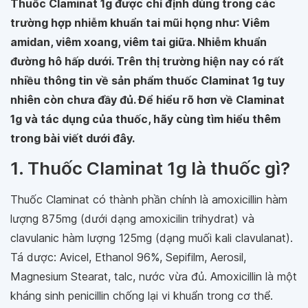
Thuốc Claminat 1g được chỉ định dùng trong các
trường hợp nhiễm khuẩn tai mũi họng như: Viêm
amidan, viêm xoang, viêm tai giữa. Nhiễm khuẩn
đường hô hấp dưới. Trên thị trường hiện nay có rất
nhiều thông tin về sản phẩm thuốc Claminat 1g tuy
nhiên còn chưa đầy đủ. Để hiểu rõ hơn về Claminat
1g và tác dụng của thuốc, hãy cùng tìm hiểu thêm
trong bài viết dưới đây.
1. Thuốc Claminat 1g là thuốc gì?
Thuốc Claminat có thành phần chính là amoxicillin hàm
lượng 875mg (dưới dạng amoxicilin trihydrat) và
clavulanic hàm lượng 125mg (dạng muối kali clavulanat).
Tá dược: Avicel, Ethanol 96%, Sepifilm, Aerosil,
Magnesium Stearat, talc, nước vừa đủ. Amoxicillin là một
kháng sinh penicillin chống lại vi khuẩn trong cơ thể.