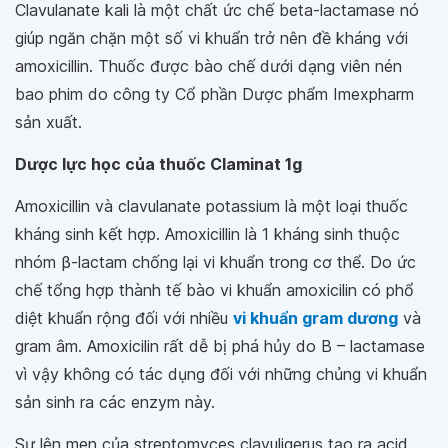
Clavulanate kali là một chất ức chế beta-lactamase nó
giúp ngăn chặn một số vi khuẩn trở nên đề kháng với
amoxicillin. Thuốc được bào chế dưới dạng viên nén
bao phim do công ty Cổ phần Dược phẩm Imexpharm
sản xuất.
Dược lực học của thuốc Claminat 1g
Amoxicillin và clavulanate potassium là một loại thuốc
kháng sinh kết hợp. Amoxicillin là 1 kháng sinh thuộc
nhóm β-lactam chống lại vi khuẩn trong cơ thể. Do ức
chế tổng hợp thành tế bào vi khuẩn amoxicilin có phổ
diệt khuẩn rộng đối với nhiều
vi khuẩn gram dương
và
gram âm. Amoxicilin rất dễ bị phá hủy do B – lactamase
vì vậy không có tác dụng đối với những chủng vi khuẩn
sản sinh ra các enzym này.
Sự lên men của streptomyces clavuligerus tạo ra acid