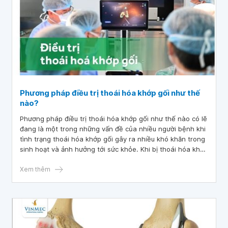
Phương pháp điều trị thoái hóa khớp gối như thế
nào?
Phương pháp điều trị thoái hóa khớp gối như thế nào có lẽ
đang là một trong những vấn đề của nhiều người bệnh khi
tình trạng thoái hóa khớp gối gây ra nhiều khó khăn trong
sinh hoạt và ảnh hưởng tới sức khỏe. Khi bị thoái hóa khớp
gối, nhiều bệnh nhân không biết phải xử trí như thế nào
hoặc không biết tình trạng của mình đã diễn biến ra sao.
Xem thêm