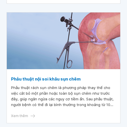
Phẫu thuật nội soi khâu sụn chêm
Phẫu thuật rách sụn chêm là phương pháp thay thế cho
việc cắt bỏ một phần hoặc toàn bộ sụn chêm như trước
đây, giúp ngăn ngừa các nguy cơ tiềm ẩn. Sau phẫu thuật,
người bệnh có thể đi lại bình thường trong khoảng từ 10
đến 12 tuần nếu tuân thủ nghiêm ngặt phác đồ điều trị, tập
luyện chăm chỉ và không gặp biến chứng sau phẫu thuật.
Xem thêm