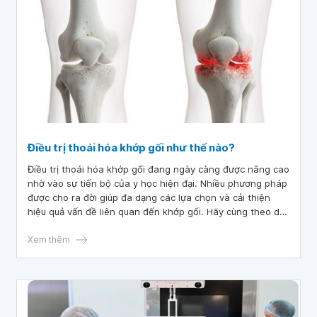
Điều trị thoái hóa khớp gối như thế nào?
Điều trị thoái hóa khớp gối đang ngày càng được nâng cao
nhờ vào sự tiến bộ của y học hiện đại. Nhiều phương pháp
được cho ra đời giúp đa dạng các lựa chọn và cải thiện
hiệu quả vấn đề liên quan đến khớp gối. Hãy cùng theo dõi
bài viết dưới đây để hiểu rõ hơn về các phương pháp chữa
trị được áp dụng phổ biến hiện nay.
Xem thêm