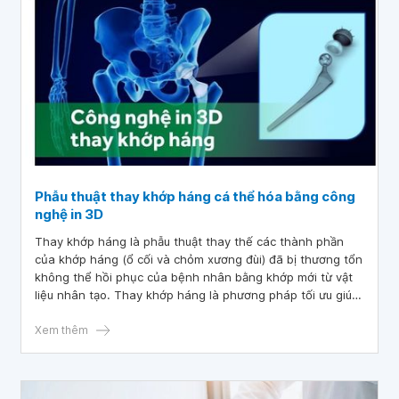
Phẫu thuật thay khớp háng cá thể hóa bằng công
nghệ in 3D
Thay khớp háng là phẫu thuật thay thế các thành phần
của khớp háng (ổ cối và chỏm xương đùi) đã bị thương tổn
không thể hồi phục của bệnh nhân bằng khớp mới từ vật
liệu nhân tạo. Thay khớp háng là phương pháp tối ưu giúp
những bệnh nhân tổn thương nặng khớp háng thoát khỏi
đau đớn và nguy cơ mất đi khả năng đi lại.
Xem thêm