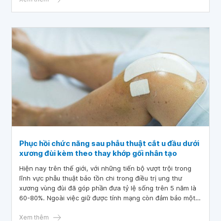
Phục hồi chức năng sau phẫu thuật cắt u đầu dưới
xương đùi kèm theo thay khớp gối nhân tạo
Hiện nay trên thế giới, với những tiến bộ vượt trội trong
lĩnh vực phẫu thuật bảo tồn chi trong điều trị ung thư
xương vùng đùi đã góp phần đưa tỷ lệ sống trên 5 năm là
60-80%. Ngoài việc giữ được tính mạng còn đảm bảo một
số yêu cầu về thể chất, chức năng sinh hoạt hàng ngày và
nâng cao chất lượng cuộc sống tốt hơn.
Xem thêm