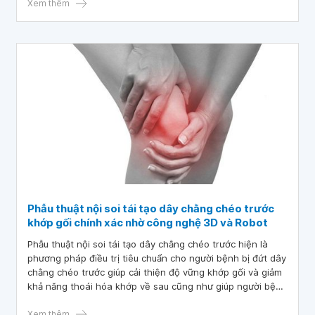
cần đến các phương pháp can thiệp chuyên sâu như phẫu
Xem thêm
thuật thay khớp để phục hồi khả năng vận động. Vì vậy,
việc tìm hiểu và lựa chọn bác sĩ chấn thương chỉnh hình
Cần Thơ có chuyên môn cao, giàu kinh nghiệm phẫu thuật
là yếu tố quan trọng giúp người bệnh được chẩn đoán
chính xác, điều trị an toàn và đạt hiệu quả hồi phục tối ưu.
Phẫu thuật nội soi tái tạo dây chằng chéo trước
khớp gối chính xác nhờ công nghệ 3D và Robot
Phẫu thuật nội soi tái tạo dây chằng chéo trước hiện là
phương pháp điều trị tiêu chuẩn cho người bệnh bị đứt dây
chằng chéo trước giúp cải thiện độ vững khớp gối và giảm
khả năng thoái hóa khớp về sau cũng như giúp người bệnh
có thể quay trở lại với niềm đam mê thể thao của mình.
Xem thêm