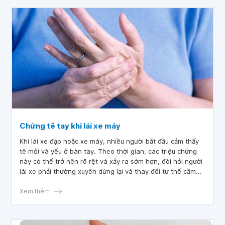
Chứng tê tay khi lái xe máy
Khi lái xe đạp hoặc xe máy, nhiều người bắt đầu cảm thấy
tê mỏi và yếu ở bàn tay. Theo thời gian, các triệu chứng
này có thể trở nên rõ rệt và xảy ra sớm hơn, đòi hỏi người
lái xe phải thường xuyên dừng lại và thay đổi tư thế cầm
lái. Vậy chứng tê tay khi lái xe máy có nguy hiểm hay
không?
Xem thêm