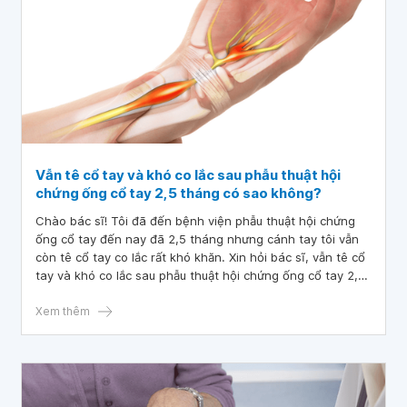
Vẫn tê cổ tay và khó co lắc sau phẫu thuật hội
chứng ống cổ tay 2,5 tháng có sao không?
Chào bác sĩ! Tôi đã đến bệnh viện phẫu thuật hội chứng
ống cổ tay đến nay đã 2,5 tháng nhưng cánh tay tôi vẫn
còn tê cổ tay co lắc rất khó khăn. Xin hỏi bác sĩ, vẫn tê cổ
tay và khó co lắc sau phẫu thuật hội chứng ống cổ tay 2,5
tháng có sao không? Bác sĩ cho biết rõ để tôi không lo
lắng. Cảm ơn bác sĩ!
Xem thêm