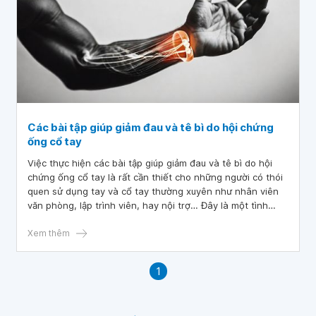
Các bài tập giúp giảm đau và tê bì do hội chứng
ống cổ tay
Việc thực hiện các bài tập giúp giảm đau và tê bì do hội
chứng ống cổ tay là rất cần thiết cho những người có thói
quen sử dụng tay và cổ tay thường xuyên như nhân viên
văn phòng, lập trình viên, hay nội trợ… Đây là một tình
trạng bệnh lý thường gặp gây ra cảm giác đau, tê và ngứa
ran ở ngón tay, bàn tay, gây ảnh hưởng nghiêm trọng đến
Xem thêm
cuộc sống người bệnh.
1