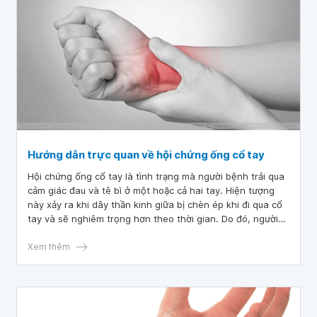
Hướng dẫn trực quan về hội chứng ống cổ tay
Hội chứng ống cổ tay là tình trạng mà người bệnh trải qua
cảm giác đau và tê bì ở một hoặc cả hai tay. Hiện tượng
này xảy ra khi dây thần kinh giữa bị chèn ép khi đi qua cổ
tay và sẽ nghiêm trọng hơn theo thời gian. Do đó, người
bệnh cần nhận diện và điều trị sớm để cải thiện triệu
chứng và phục hồi chức năng ở tay.
Xem thêm