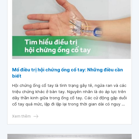
Mổ điều trị hội chứng ống cổ tay: Những điều cần
biết
Hội chứng ống cổ tay là tình trạng gây tê, ngứa ran và các
triệu chứng khác ở bàn tay. Nguyên nhân là do áp lực trên
dây thần kinh giữa trong ống cổ tay. Các cử động gập duỗi
cổ tay quá mức, lặp đi lặp lại trong thời gian dài có nguy cơ
dẫn đến bệnh lý này. Điều trị nội khoa chỉ giúp giảm đau,
cải thiện triệu chứng trong khi phẫu thuật hội chứng ống
Xem thêm
cổ tay mới đóng vai trò chủ yếu, giúp giải phóng sự chèn
ép dây thần kinh cổ tay.