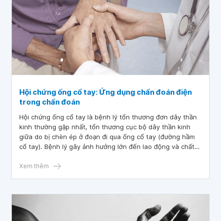
Hội chứng ống cổ tay: Ứng dụng chẩn đoán điện
trong chẩn đoán
Hội chứng ống cổ tay là bệnh lý tổn thương đơn dây thần
kinh thường gặp nhất, tổn thương cục bộ dây thần kinh
giữa do bị chèn ép ở đoạn đi qua ống cổ tay (đường hầm
cổ tay). Bệnh lý gây ảnh hưởng lớn đến lao động và chất
lượng sống, là một trong những nguyên nhân gây nghỉ
việc lớn, thậm chí làm mất chức năng của bàn tay. Chẩn
Xem thêm
đoán sớm và chính xác là yếu tố quan trọng trong việc
điều trị và bảo tồn chức năng bàn tay.