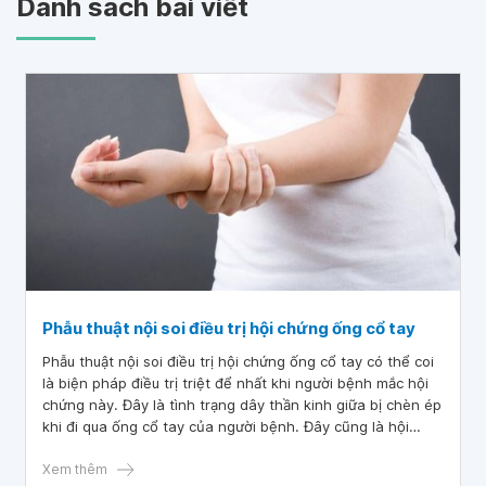
Danh sách bài viết
Phẫu thuật nội soi điều trị hội chứng ống cổ tay
Phẫu thuật nội soi điều trị hội chứng ống cổ tay có thể coi
là biện pháp điều trị triệt để nhất khi người bệnh mắc hội
chứng này. Đây là tình trạng dây thần kinh giữa bị chèn ép
khi đi qua ống cổ tay của người bệnh. Đây cũng là hội
chứng đang dần trở nên phổ biến vì sự phát triển của xã
hội và kéo theo đó là sự gia tăng của lực lượng lao động
Xem thêm