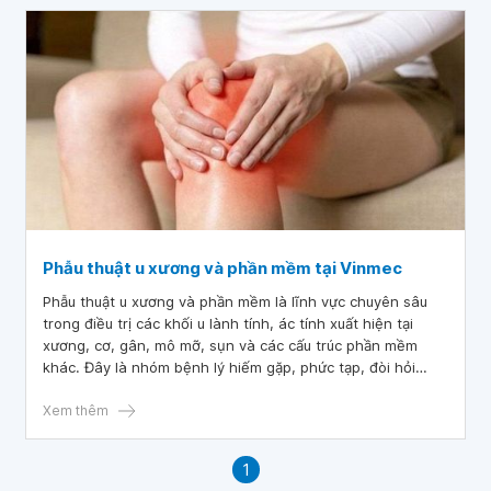
Phẫu thuật u xương và phần mềm tại Vinmec
Phẫu thuật u xương và phần mềm là lĩnh vực chuyên sâu
trong điều trị các khối u lành tính, ác tính xuất hiện tại
xương, cơ, gân, mô mỡ, sụn và các cấu trúc phần mềm
khác. Đây là nhóm bệnh lý hiếm gặp, phức tạp, đòi hỏi
chẩn đoán, phác đồ cá thể hóa và đội ngũ đa chuyên
khoa giàu kinh nghiệm.
Xem thêm
1