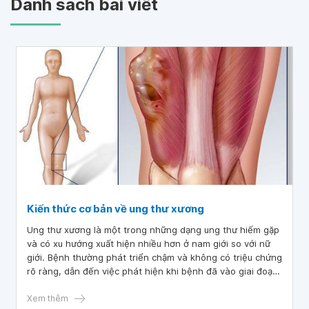
Danh sách bài viết
Kiến thức cơ bản về ung thư xương
Ung thư xương là một trong những dạng ung thư hiếm gặp
và có xu hướng xuất hiện nhiều hơn ở nam giới so với nữ
giới. Bệnh thường phát triển chậm và không có triệu chứng
rõ ràng, dẫn đến việc phát hiện khi bệnh đã vào giai đoạn
muộn. Bài viết dưới đây sẽ cung cấp thông tin chi tiết về
bệnh lý này cũng những điều cần lưu ý để nhận biết bệnh
Xem thêm