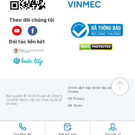
Theo dõi chúng tôi
Đối tác liên kết
Chính sách bảo vệ dữ liệu cá nhân của
Vinmec
Bản quyền © 2026 thuộc về Công ty
GR Privacy
Cổ phần Bệnh viện Đa khoa Quốc tế
Vinmec
GR Terms
Gọi tổng đài
Đặt lịch hẹn
Tìm bác sĩ