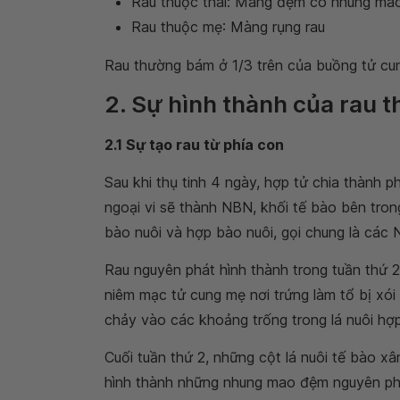
Rau thuộc thai: Màng đệm có nhung ma
Rau thuộc mẹ: Màng rụng rau
Rau thường bám ở 1/3 trên của buồng tử cun
2. Sự hình thành của rau t
2.1 Sự tạo rau từ phía con
Sau khi thụ tinh 4 ngày, hợp tử chia thành 
ngoại vi sẽ thành NBN, khối tế bào bên tro
bào nuôi và hợp bào nuôi, gọi chung là các
Rau nguyên phát hình thành trong tuần thứ 2
niêm mạc tử cung mẹ nơi trứng làm tổ bị xói
chảy vào các khoảng trống trong lá nuôi hợ
Cuối tuần thứ 2, những cột lá nuôi tế bào x
hình thành những nhung mao đệm nguyên phát