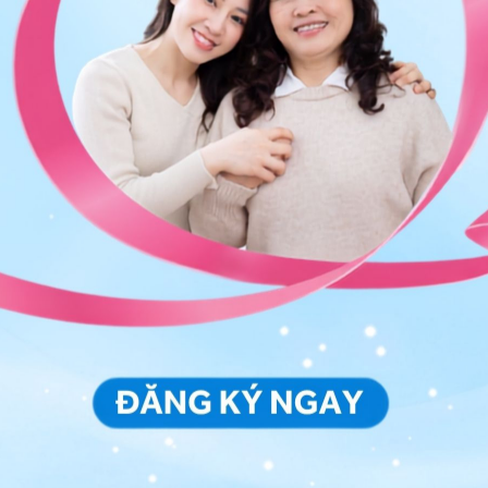
ung
ng tử cung