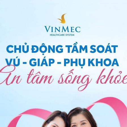
nh thành gai rau
àng rụng và chia làm 3 phần, khi trẻ ra đời chúng sẽ