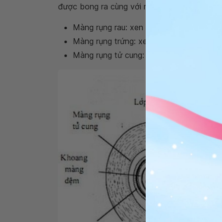
được bong ra cùng với rau:
Màng rụng rau: xen giữa phôi và cơ tử c
Màng rụng trứng: xen giữa phôi và khoa
Màng rụng tử cung: phần còn lại