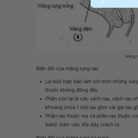
Màng r
Biến đổi của màng rụng rau
Lá nuôi hợp bào làm xói mòn những vùng
thước không đồng đều
Phần còn lại là các vách rau, vách rau 
khoang chứa 1 múi rau gồm vài gai rau gố
Phần rau thuộc mẹ và phần rau thuộc c
bám): bám vào đĩa đáy /vách ra
Biến đổi của màng rụng tử cung