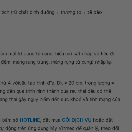
t tích trữ chất dinh dưỡng→ trương to→ tế bào
làm mất khoang tử cung, biểu mô sát nhập và tiêu đi
 đệm, màng rụng trứng, màng rụng tử cung) nhập lại
hứ 4 vớicấu tạo hình đĩa, Đk ≈ 20 cm, trọng lượng ≈
 đến quá trình hình thành của rau thai đều có thể
ang thai gây nguy hiểm đến sức khoẻ và tính mạng của
ng bấm số
HOTLINE
, đặt mua
GÓI DỊCH VỤ
hoặc đặt
 tự động trên ứng dụng My Vinmec để quản lý, theo dõi