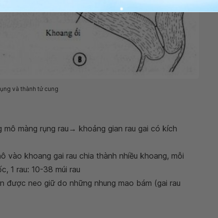
ụng và thành tử cung
 mô màng rụng rau→ khoảng gian rau gai có kích
nhô vào khoang gai rau chia thành nhiều khoang, mỗi
c, 1 rau: 10-38 múi rau
on được neo giữ do những nhung mao bám (gai rau