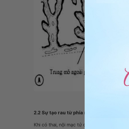
Hì
2.2 Sự tạo rau từ phía mẹ
Khi có thai, nội mạc tử cung của mẹ gọi là m