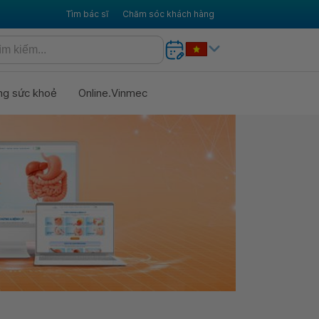
Tìm bác sĩ
Chăm sóc khách hàng
ng sức khoẻ
Online.Vinmec