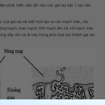
ệm phát triển xâm lấn vào các gai rau bậc 1 tạo nên
c của gai rau sẽ biệt hoá tạo ra các mạch máu, các
ộng mạch, mao mạch, tĩnh mạch liên hệ với mạch máu
ng dây rốn và đi vào trong phôi thai tạo thành gai rau