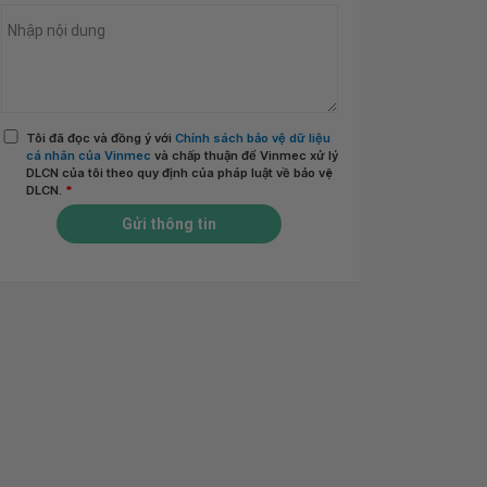
Tôi đã đọc và đồng ý với
Chính sách bảo vệ dữ liệu
cá nhân của Vinmec
và chấp thuận để Vinmec xử lý
DLCN của tôi theo quy định của pháp luật về bảo vệ
DLCN.
*
Gửi thông tin