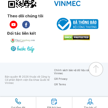
Theo dõi chúng tôi
Đối tác liên kết
Chính sách bảo vệ dữ liệu cá nhân của
Vinmec
Bản quyền © 2026 thuộc về Công ty
GR Privacy
Cổ phần Bệnh viện Đa khoa Quốc tế
Vinmec
GR Terms
Gọi tổng đài
Đặt lịch hẹn
Tìm bác sĩ