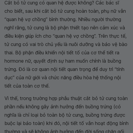
Cắt bỏ tử cung có quan hệ được không? Các bác sĩ
cho biết, sau khi cắt bỏ tử cung hoàn toàn, phụ nữ vẫn
“quan hệ vợ chồng” bình thường. Nhiều người thường
nghĩ rằng, tử cung là bộ phận thiết tạo nên cảm xúc và
điều kiện giúp ích cho “quan hệ vợ chồng”. Trên thực tế,
tử cung có vai trò chủ yếu là nuôi dưỡng và bảo vệ bào
thai. Bộ phận điều khiển nội tiết tố của cơ thể tiết ra
hormone nữ, quyết định sự ham muốn chính là buồng
trứng. Đó là cơ quan nội tiết quan trọng để duy trì “tính
dục” của nữ giới và chức năng điều hòa hệ thống nội
tiết của toàn cơ thể.
Vì thế, trong trường hợp phẫu thuật cắt bỏ tử cung toàn
phần nếu không gây ảnh hưởng đến buồng trứng (có
nghĩa là chỉ loại bỏ toàn bộ tử cung, buồng trứng được
buộc lại bảo toàn) khi đó, nội tiết tố vẫn hoạt động bình
thường và sẽ không ảnh hưởng đến đời sống chăn gối