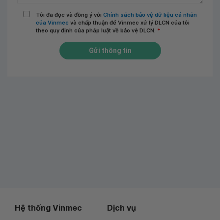
Tôi đã đọc và đồng ý với
Chính sách bảo vệ dữ liệu cá nhân
của Vinmec
và chấp thuận để Vinmec xử lý DLCN của tôi
theo quy định của pháp luật về bảo vệ DLCN.
*
Gửi thông tin
Hệ thống Vinmec
Dịch vụ