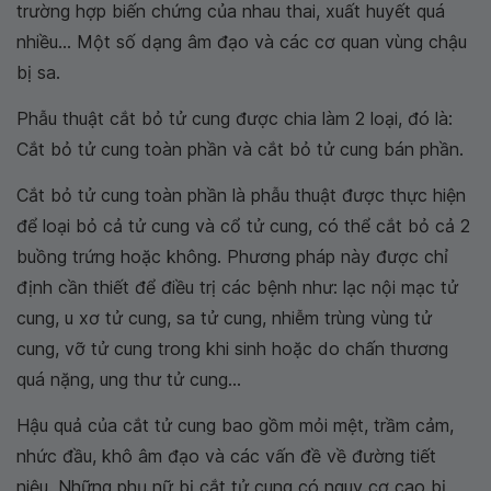
trường hợp biến chứng của nhau thai, xuất huyết quá
nhiều... Một số dạng âm đạo và các cơ quan vùng chậu
bị sa.
Phẫu thuật cắt bỏ tử cung được chia làm 2 loại, đó là:
Cắt bỏ tử cung toàn phần và cắt bỏ tử cung bán phần.
Cắt bỏ tử cung toàn phần là phẫu thuật được thực hiện
để loại bỏ cả tử cung và cổ tử cung, có thể cắt bỏ cả 2
buồng trứng hoặc không. Phương pháp này được chỉ
định cần thiết để điều trị các bệnh như: lạc nội mạc tử
cung, u xơ tử cung, sa tử cung, nhiễm trùng vùng tử
cung, vỡ tử cung trong khi sinh hoặc do chấn thương
quá nặng, ung thư tử cung...
Hậu quả của cắt tử cung bao gồm mỏi mệt, trầm cảm,
nhức đầu, khô âm đạo và các vấn đề về đường tiết
niệu. Những phụ nữ bị cắt tử cung có nguy cơ cao bị