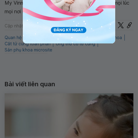
My Vinmec để quản lý, theo dõi lịch và đặt hẹn mọi lúc
mọi nơi ngay trên ứng dụng.
Chia sẻ
Cập nhật: 16-07-2026
Quan hệ sau cắt tử cung
QnA
Cắt tử cung
Phụ khoa
Cắt tử cung toàn phần
Ung thư cổ tử cung
Sản phụ khoa microsite
Bài viết liên quan