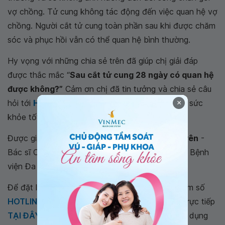
vợ chồng. Tử cung không tác động đến việc quan hệ vợ
chồng. Người cắt tử cung toàn phần sau khi được chăm
sóc và phục hồi vẫn có thể quan hệ bình thường.
Hy vọng với những chia sẻ trên đã giúp chị giải đáp
được thắc mắc “
Sau cắt tử cung 28 ngày có quan hệ
được không?”
Cảm ơn chị đã tin tưởng và chia sẻ câu
hỏi tới
Hệ thống Y tế Vinmec
. Chúc chị luôn có sức
×
khỏe tốt.
Được giải đáp bởi
Thạc sĩ, Bác sĩ Lê Nhất Nguyên
-
Bác sĩ Chuyên khoa sản - Khoa Sản Phụ Khoa - Bệnh
viện Đa khoa Quốc tế Vinmec Đà Nẵng
Để đặt lịch khám tại viện, Quý khách vui lòng bấm số
HOTLINE
, đặt mua
GÓI DỊCH VỤ
hoặc đặt lịch trực tiếp
TẠI ĐÂY
. Tải và đặt lịch khám tự động trên ứng dụng