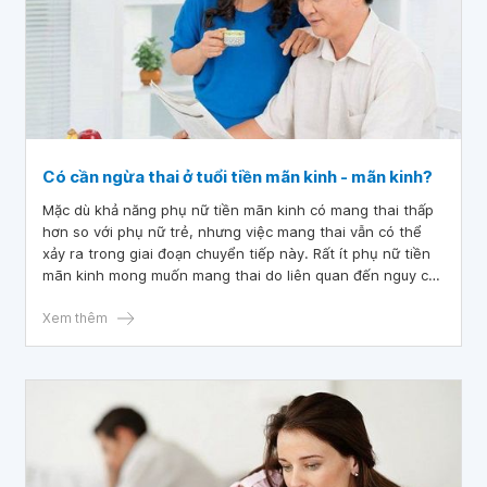
Có cần ngừa thai ở tuổi tiền mãn kinh - mãn kinh?
Mặc dù khả năng phụ nữ tiền mãn kinh có mang thai thấp
hơn so với phụ nữ trẻ, nhưng việc mang thai vẫn có thể
xảy ra trong giai đoạn chuyển tiếp này. Rất ít phụ nữ tiền
mãn kinh mong muốn mang thai do liên quan đến nguy cơ
sức khỏe của mẹ và em bé. Vì vậy các biện pháp tránh
thai rất quan trọng đối với phụ nữ tiền mãn kinh.
Xem thêm