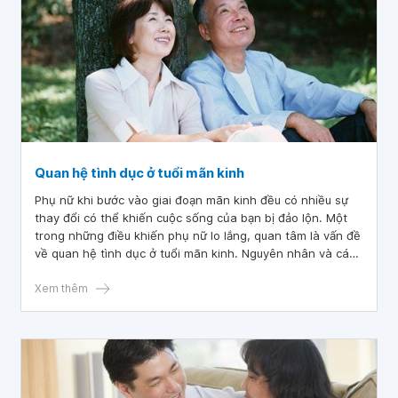
Quan hệ tình dục ở tuổi mãn kinh
Phụ nữ khi bước vào giai đoạn mãn kinh đều có nhiều sự
thay đổi có thể khiến cuộc sống của bạn bị đảo lộn. Một
trong những điều khiến phụ nữ lo lắng, quan tâm là vấn đề
về quan hệ tình dục ở tuổi mãn kinh. Nguyên nhân và cách
khắc phục để giúp cho chị em phụ nữ dù đã đến tuổi mãn
kinh nhưng vẫn có được những cảm xúc thăng hoa về
Xem thêm
chuyện ấy.