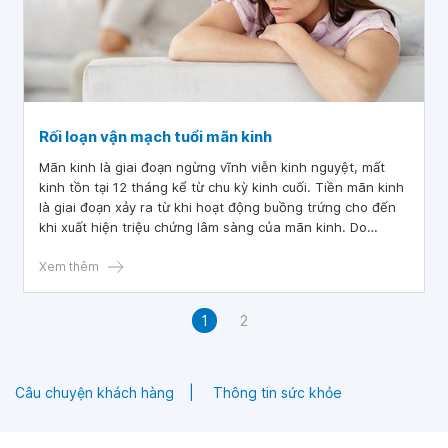
Rối loạn vận mạch tuổi mãn kinh
Mãn kinh là giai đoạn ngừng vĩnh viễn kinh nguyệt, mất
kinh tồn tại 12 tháng kể từ chu kỳ kinh cuối. Tiền mãn kinh
là giai đoạn xảy ra từ khi hoạt động buồng trứng cho đến
khi xuất hiện triệu chứng lâm sàng của mãn kinh. Do
hoocmon sinh dục giảm nên các endorphins không được
tiết ra dẫn đến các triệu chứng cơ năng của mãn kinh như
Xem thêm
rối loạn tâm sinh lý, đau nhức xương khớp, rối loạn vận
mạch...
1
2
Câu chuyện khách hàng
Thông tin sức khỏe