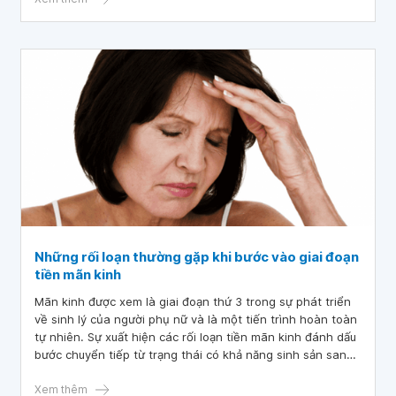
Những rối loạn thường gặp khi bước vào giai đoạn
tiền mãn kinh
Mãn kinh được xem là giai đoạn thứ 3 trong sự phát triển
về sinh lý của người phụ nữ và là một tiến trình hoàn toàn
tự nhiên. Sự xuất hiện các rối loạn tiền mãn kinh đánh dấu
bước chuyển tiếp từ trạng thái có khả năng sinh sản sang
trạng thái không còn khả năng sinh sản. Vậy tiền mãn kinh
là gì và ảnh hưởng như thế nào đến sức khỏe phụ nữ?
Xem thêm