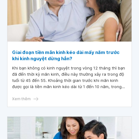
Giai đoạn tiền mãn kinh kéo dài mấy năm trước
khi kinh nguyệt dừng hẳn?
Khi bạn không có kinh nguyệt trong vòng 12 tháng thì bạn
đã đến thời kỳ mãn kinh, điều này thường xảy ra trong độ
tuổi từ 45 đến 55. Khoảng thời gian trước khi mãn kinh
được gọi là tiền mãn kinh kéo dài từ 1 đến 10 năm, trong
thời gian này, mức độ các hormone estrogen và
progesterone thay đổi liên tục theo từng tháng. Tiền mãn
Xem thêm
kinh thường bắt đầu ở độ tuổi 40, nhưng có thể bắt đầu ở
độ tuổi 30 hoặc thậm chí sớm hơn.