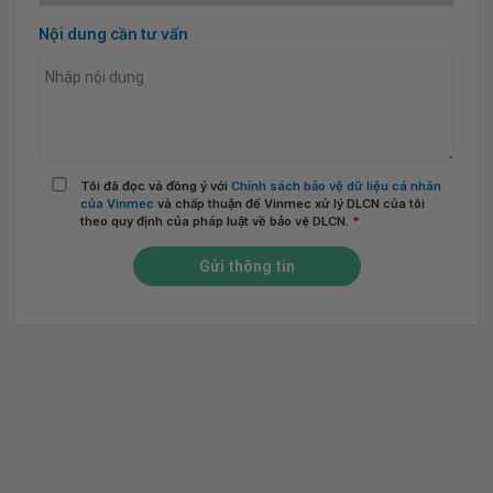
Nội dung cần tư vấn
Tôi đã đọc và đồng ý với
Chính sách bảo vệ dữ liệu cá nhân
của Vinmec
và chấp thuận để Vinmec xử lý DLCN của tôi
theo quy định của pháp luật về bảo vệ DLCN.
*
Gửi thông tin