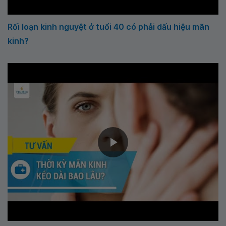
Rối loạn kinh nguyệt ở tuổi 40 có phải dấu hiệu mãn
kinh?