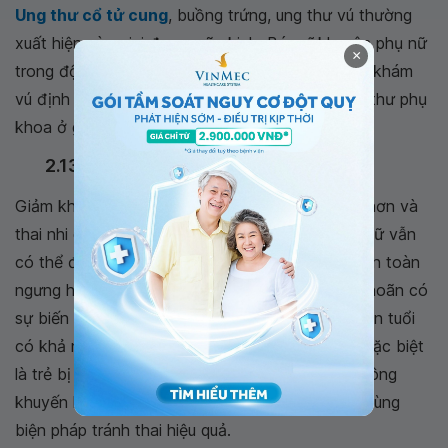
Ung thư cổ tử cung
, buồng trứng, ung thư vú thường
xuất hiện vào giai đoạn mãn kinh. Bác sĩ khuyên phụ nữ
×
trong độ tuổi này đừng quên khám phụ khoa và khám
vú định kỳ để sàng lọc, chẩn đoán các loại ung thư phụ
khoa ở giai đoạn sớm.
2.13 Giảm khả năng sinh sản
Giảm khả năng sinh sản biểu tức là khó có thai hơn và
thai nhi dễ bị dị tật bất thường. Tuy nhiên, phụ nữ vẫn
có thể đậu thai trong vòng một năm sau khi hoàn toàn
ngưng hành kinh. Vào độ tuổi này do các nang noãn có
sự biến đổi về yếu tố di truyền nên các bà mẹ lớn tuổi
có khả năng sinh con bị rối loạn di truyền cao, đặc biệt
là trẻ bị hội chứng Down. Do vậy, các bác sĩ không
khuyến khích phụ nữ lớn tuổi mang thai và nên dùng
biện pháp tránh thai hiệu quả.