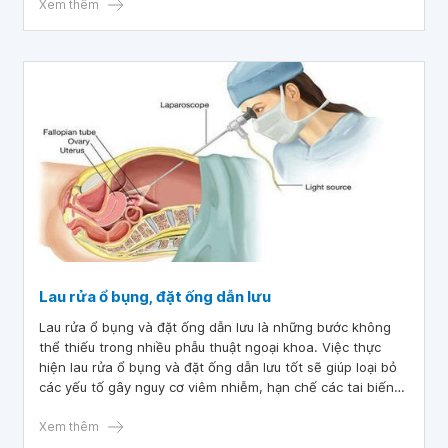
bụng là bắt buộc không thể bỏ qua.
Xem thêm
Lau rửa ổ bụng, đặt ống dẫn lưu
Lau rửa ổ bụng và đặt ống dẫn lưu là những bước không
thể thiếu trong nhiều phẫu thuật ngoại khoa. Việc thực
hiện lau rửa ổ bụng và đặt ống dẫn lưu tốt sẽ giúp loại bỏ
các yếu tố gây nguy cơ viêm nhiễm, hạn chế các tai biến
nhiễm trùng sau mổ.
Xem thêm