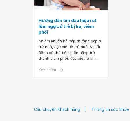
Hướng dẫn tìm dấu hiệu rút
lõm ngực ở trẻ bị ho, viêm
phổi
Nhiễm khuẩn hô hấp thường gặp ở
trẻ nhỏ, đặc biệt là trẻ dưới 5 tuổi.
Bệnh có thể tiến triển nặng trở
thành viêm phổi, đặc biệt là khi
xuất hiện những cơn thở rút lõm
ngực. Đây là dấu hiệu nguy hiểm,
Xem thêm
biểu hiện của suy hô hấp, cần được
can thiệp càng sớm càng tốt.
Câu chuyện khách hàng
Thông tin sức khỏe