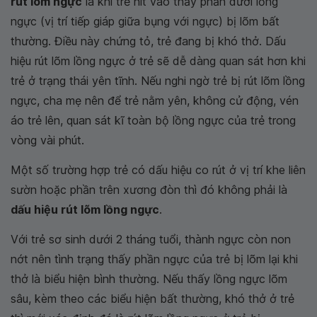
rút lõm ngực
là khi trẻ hít vào thấy phần dưới lồng
ngực (vị trí tiếp giáp giữa bụng với ngực) bị lõm bất
thường. Điều này chứng tỏ, trẻ đang bị khó thở. Dấu
hiệu rút lõm lồng ngực ở trẻ sẽ dễ dàng quan sát hơn khi
trẻ ở trạng thái yên tĩnh. Nếu nghi ngờ trẻ bị rút lõm lồng
ngực, cha mẹ nên để trẻ nằm yên, không cử động, vén
áo trẻ lên, quan sát kĩ toàn bộ lồng ngực của trẻ trong
vòng vài phút.
Một số trường hợp trẻ có dấu hiệu co rút ở vị trí khe liên
sườn hoặc phần trên xương đòn thì đó không phải là
dấu hiệu rút lõm lồng ngực
.
Với trẻ sơ sinh dưới 2 tháng tuổi, thành ngực còn non
nớt nên tình trạng thấy phần ngực của trẻ bị lõm lại khi
thở là biểu hiện bình thường. Nếu thấy lồng ngực lõm
sâu, kèm theo các biểu hiện bất thường, khó thở ở trẻ