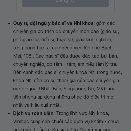
Quy tụ đội ngũ y bác sĩ về Nhi khoa
: gồm các
chuyên gia có trình độ chuyên môn cao (giáo sư,
phó giáo sư, tiến sĩ, thạc sĩ), giàu kinh nghiệm,
từng công tác tại các bệnh viện lớn như Bạch
Mai, 108.. Các bác sĩ đều được đào tạo bài bản,
chuyên nghiệp, có tâm - tầm, am hiểu tâm lý trẻ.
Bên cạnh các bác sĩ chuyên khoa Nhi trong nước,
khoa Nhi còn có sự tham gia của các chuyên gia
nước ngoài (Nhật Bản, Singapore, Úc, Mỹ) luôn
tiên phong áp dụng những phác đồ điều trị mới
nhất và hiệu quả nhất.
Dịch vụ toàn diện
: Trong lĩnh vực Nhi khoa,
Vinmec cung cấp chuỗi các dịch vụ khám - chữa
bệnh liên hoàn từ Sơ sinh đến Nhi và Vaccine,...