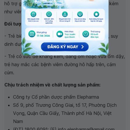
hỗ trợ giảm nguy cơ mắc bệnh do sức đề kháng kém
như viêm đường hô hấp trên, cảm cúm.
Đối tượng sử dụng:
- Trẻ biếng ăn, kém hấp thu thức ăn, trẻ gầy yếu, suy
dinh dưỡng, chậm phát triển.
- Trẻ có sức đề kháng kém, đang ốm hoặc vừa ốm dậy,
trẻ hay mắc các bệnh viêm đường hô hấp trên, cảm
cúm.
Chịu trách nhiệm về chất lượng sản phẩm:
Công ty Cổ phần dược phẩm Elepharma
Số 9, phố Trương Công Giai, tổ 17, Phường Dịch
Vọng, Quận Cầu Giấy, Thành phố Hà Nội, Việt
Nam
(ĐT) 1800 6091; (E) info.elepharma@gmail.com