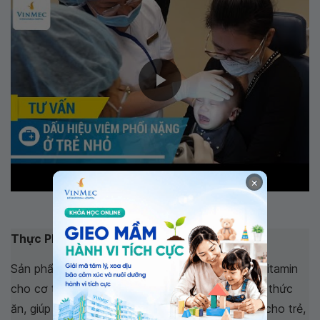
×
Dấu hiệu viêm phổi nặng ở trẻ nhỏ
Thực Phẩm bảo vệ sức khỏe LAMINKID I:
Sản phẩm có công dụng bổ sung vi khoáng và vitamin
cho cơ thể. Hỗ trợ tiêu hóa, tăng cường hấp thu thức
ăn, giúp trẻ ăn ngon. Hỗ trợ nâng cao đề kháng cho trẻ,