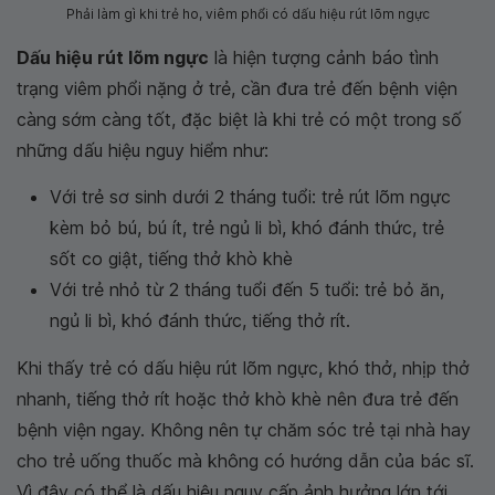
Phải làm gì khi trẻ ho, viêm phổi có dấu hiệu rút lõm ngực
Dấu hiệu rút lõm ngực
là hiện tượng cảnh báo tình
trạng viêm phổi nặng ở trẻ, cần đưa trẻ đến bệnh viện
càng sớm càng tốt, đặc biệt là khi trẻ có một trong số
những dấu hiệu nguy hiểm như:
Với trẻ sơ sinh dưới 2 tháng tuổi: trẻ rút lõm ngực
kèm bỏ bú, bú ít, trẻ ngủ li bì, khó đánh thức, trẻ
sốt co giật, tiếng thở khò khè
Với trẻ nhỏ từ 2 tháng tuổi đến 5 tuổi: trẻ bỏ ăn,
ngủ li bì, khó đánh thức, tiếng thở rít.
Khi thấy trẻ có dấu hiệu rút lõm ngực, khó thở, nhịp thở
nhanh, tiếng thở rít hoặc thở khò khè nên đưa trẻ đến
bệnh viện ngay. Không nên tự chăm sóc trẻ tại nhà hay
cho trẻ uống thuốc mà không có hướng dẫn của bác sĩ.
Vì đây có thể là dấu hiệu nguy cấp ảnh hưởng lớn tới