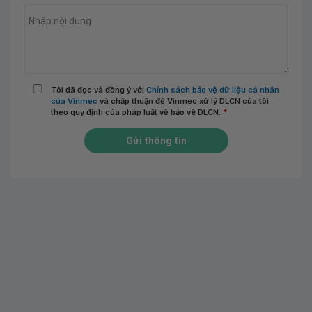
Tôi đã đọc và đồng ý với
Chính sách bảo vệ dữ liệu cá nhân
của Vinmec
và chấp thuận để Vinmec xử lý DLCN của tôi
theo quy định của pháp luật về bảo vệ DLCN.
*
Gửi thông tin