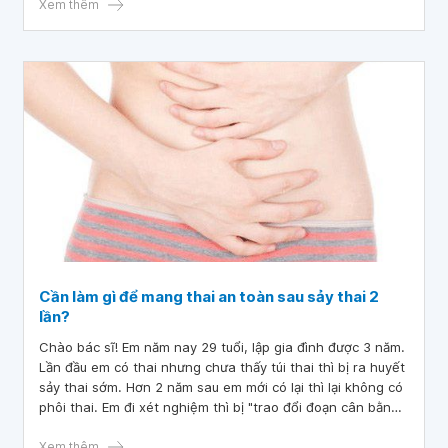
Xem thêm
Cần làm gì để mang thai an toàn sau sảy thai 2
lần?
Chào bác sĩ! Em năm nay 29 tuổi, lập gia đình được 3 năm.
Lần đầu em có thai nhưng chưa thấy túi thai thì bị ra huyết
sảy thai sớm. Hơn 2 năm sau em mới có lại thì lại không có
phôi thai. Em đi xét nghiệm thì bị "trao đổi đoạn cân bằng
NST số 7 và NST số 10".
Xem thêm