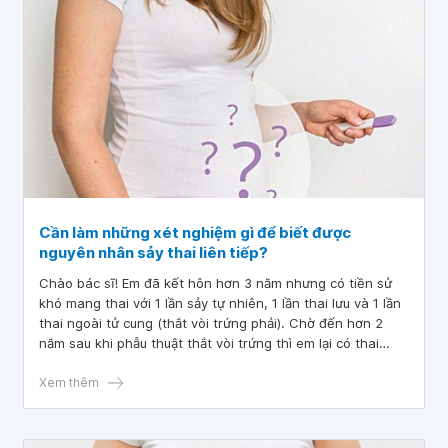
Cần làm những xét nghiệm gì để biết được
nguyên nhân sảy thai liên tiếp?
Chào bác sĩ! Em đã kết hôn hơn 3 năm nhưng có tiền sử
khó mang thai với 1 lần sảy tự nhiên, 1 lần thai lưu và 1 lần
thai ngoài tử cung (thắt vòi trứng phải). Chờ đến hơn 2
năm sau khi phẫu thuật thắt vòi trứng thì em lại có thai
được 4 tuần, thai đã vào tử cung nhưng chưa thành phôi.
Sau đó, hôm qua em bị ra máu nhiều, em đi khám thì bác sĩ
Xem thêm
nói đã sảy thai. Vậy em muốn hỏi bác sĩ là trường hợp của
em cần làm những xét nghiệm gì để biết được nguyên
nhân sảy thai liên tiếp và em còn có khả năng mang thai