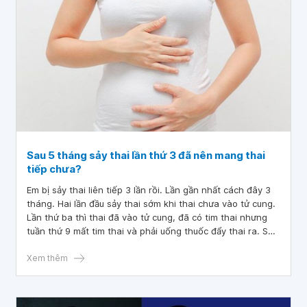
lại hay không ạ? Mong bác sĩ tư vấn và giải đáp. Em xin
chân thành cảm ơn!
Sau 5 tháng sảy thai lần thứ 3 đã nên mang thai
tiếp chưa?
Em bị sảy thai liên tiếp 3 lần rồi. Lần gần nhất cách đây 3
tháng. Hai lần đầu sảy thai sớm khi thai chưa vào tử cung.
Lần thứ ba thì thai đã vào tử cung, đã có tim thai nhưng
tuần thứ 9 mất tim thai và phải uống thuốc đẩy thai ra. Sau
khi sảy thai hơn một tháng, vợ chồng em đi khám và kết
quả xét nghiệm máu, truyền đều bình thường, em siêu âm
Xem thêm
bình thường, xét nghiệm tinh dịch đồ của chồng em cũng
bình thường. Từ lúc sảy thai tới nay đã 5 tháng. Xin hỏi
bác sĩ em đã thả được chưa? Sau 5 tháng sảy thai lần thứ