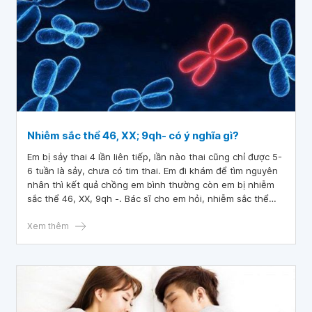
Nhiễm sắc thể 46, XX; 9qh- có ý nghĩa gì?
Em bị sảy thai 4 lần liên tiếp, lần nào thai cũng chỉ được 5-
6 tuần là sảy, chưa có tim thai. Em đi khám để tìm nguyên
nhân thì kết quả chồng em bình thường còn em bị nhiễm
sắc thể 46, XX, 9qh -. Bác sĩ cho em hỏi, nhiễm sắc thể
46, XX; 9qh- có ý nghĩa gì? Em có mang thai bình thường
được không
Xem thêm