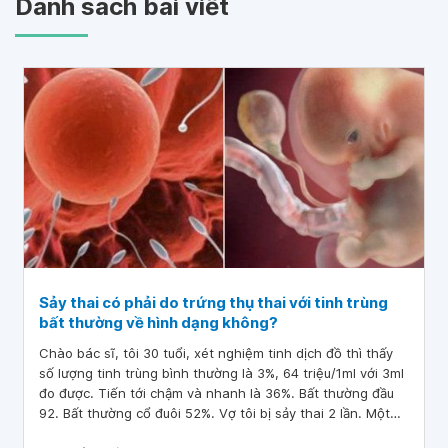
Danh sách bài viết
Sảy thai có phải do trứng thụ thai với tinh trùng
bất thường về hình dạng không?
Chào bác sĩ, tôi 30 tuổi, xét nghiệm tinh dịch đồ thì thấy
số lượng tinh trùng bình thường là 3%, 64 triệu/1ml với 3ml
đo được. Tiến tới chậm và nhanh là 36%. Bất thường đầu
92. Bất thường cổ đuôi 52%. Vợ tôi bị sảy thai 2 lần. Một
lần 6 tuần và lần thứ 2 là có tim thai khi 6 tuần