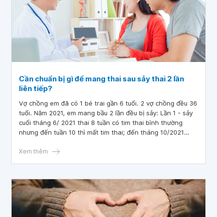
Cần chuẩn bị gì để mang thai sau sảy thai 2 lần
liên tiếp?
Vợ chồng em đã có 1 bé trai gần 6 tuổi. 2 vợ chồng đều 36
tuổi. Năm 2021, em mang bầu 2 lần đều bị sảy: Lần 1 - sảy
cuối tháng 6/ 2021 thai 8 tuần có tim thai bình thường
nhưng đến tuần 10 thì mất tim thai; đến tháng 10/2021
mang thai tiếp theo, thai hơn 6 tuần có tim thai đến gần
tuần 8 thì mất tim thai. Em chưa chích ngừa các virus cúm,
Xem thêm
Rubella,... Vậy bác sĩ cho em hỏi cần chuẩn bị gì để mang
thai sau sảy thai 2 lần liên tiếp? Em cảm ơn bác sĩ.