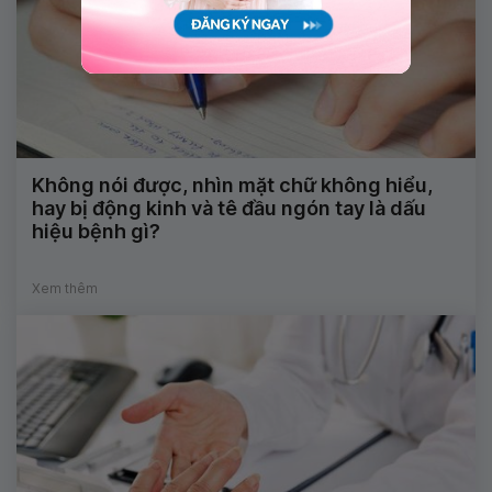
Không nói được, nhìn mặt chữ không hiểu,
hay bị động kinh và tê đầu ngón tay là dấu
hiệu bệnh gì?
Xem thêm