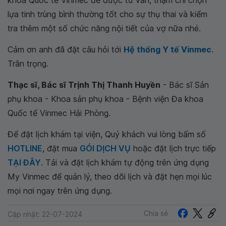
khoa Quốc tế Vinmec để được tư vấn, thậm chí chọn
lựa tinh trùng bình thường tốt cho sự thụ thai và kiểm
tra thêm một số chức năng nội tiết của vợ nữa nhé.
Cảm ơn anh đã đặt câu hỏi tới
Hệ thống Y tế Vinmec
.
Trân trọng.
Thạc sĩ, Bác sĩ Trịnh Thị Thanh Huyền
- Bác sĩ Sản
phụ khoa - Khoa sản phụ khoa - Bệnh viện Đa khoa
Quốc tế Vinmec Hải Phòng.
Để đặt lịch khám tại viện, Quý khách vui lòng bấm số
HOTLINE
, đặt mua
GÓI DỊCH VỤ
hoặc đặt lịch trực tiếp
TẠI ĐÂY
. Tải và đặt lịch khám tự động trên ứng dụng
My Vinmec để quản lý, theo dõi lịch và đặt hẹn mọi lúc
mọi nơi ngay trên ứng dụng.
Chia sẻ
Cập nhật: 22-07-2024