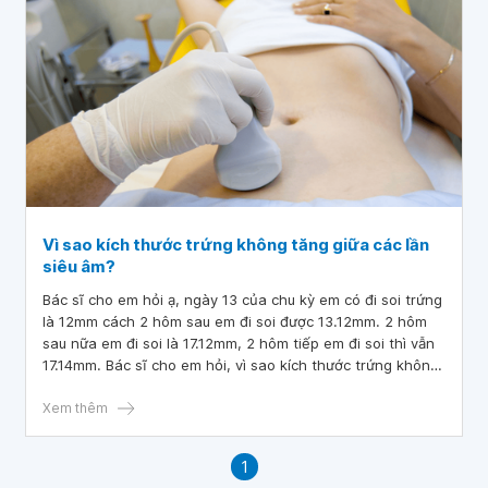
Vì sao kích thước trứng không tăng giữa các lần
siêu âm?
Bác sĩ cho em hỏi ạ, ngày 13 của chu kỳ em có đi soi trứng
là 12mm cách 2 hôm sau em đi soi được 13.12mm. 2 hôm
sau nữa em đi soi là 17.12mm, 2 hôm tiếp em đi soi thì vẫn
17.14mm. Bác sĩ cho em hỏi, vì sao kích thước trứng không
tăng giữa các lần siêu âm? Tính từ ngày em có kinh đến
lúc em siêu âm trứng 17.14mm là 19 ngày.
Xem thêm
1