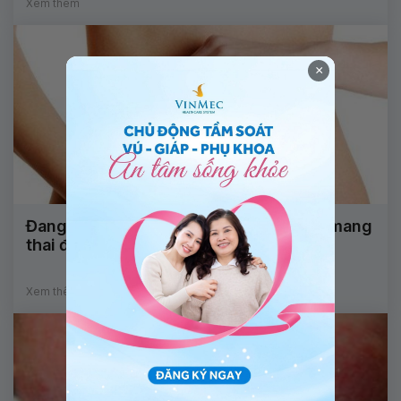
Xem thêm
×
Đang tiêm ngừa ung thư cổ tử cung có mang
thai được không?
Xem thêm