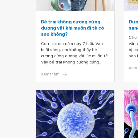
Bé trai không cương cứng
Dươ
dương vật khi muốn đi tè có
sang
sao không?
Cho 
Con trai em năm nay 7 tuổi. Vào
vẫn 
buổi sáng, em không thấy bé
bị c
cương cứng dương vật lúc muốn tè.
sao 
Vậy bé trai không cương cứng
dương vật khi muốn đi tè có sao
Xem 
không ạ
Xem thêm