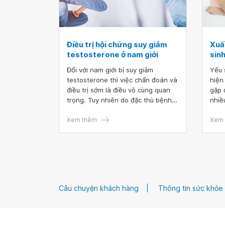
Điều trị hội chứng suy giảm
Xuất
testosterone ở nam giới
sin
Đối với nam giới bị suy giảm
Yếu 
testosterone thì việc chẩn đoán và
hiện
điều trị sớm là điều vô cùng quan
gặp 
trọng. Tuy nhiên do đặc thù bệnh lý
nhiề
nên nhiều bệnh nhân có tâm lý né
tinh
tránh, không chịu đi khám và điều
Xem thêm
việc
Xem 
trị suy giảm testosterone, khiến
càng
cho tình trạng bệnh ngày càng
trầm trọng hơn.
Câu chuyện khách hàng
Thông tin sức khỏe