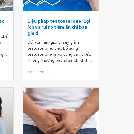
ác
Liệu pháp testosterone: Lợi
ích và rủi ro tiềm ẩn khi bạn
già đi
 chế
y
Đối với nam giới bị suy giảm
testosterone, việc bổ sung
ng
testosterone là vô cùng cần thiết.
iảm
Thông thường bác sĩ sẽ chỉ định
iới
thực hiện liệu pháp testosterone
 có
cho nam giới. Ngoài lợi ích bổ sung
Xem thêm
hoàn
testosterone, phương pháp này
liệu có tồn tại những rủi ro tiềm ẩn?