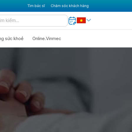
Tìm bác sĩ
Chăm sóc khách hàng
ng sức khoẻ
Online.Vinmec