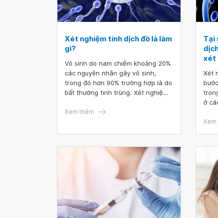
Xét nghiệm tinh dịch đồ là làm
Tại 
gì?
dịch
xét
Vô sinh do nam chiếm khoảng 20%
các nguyên nhân gây vô sinh,
Xét 
trong đó hơn 90% trường hợp là do
bước
bất thường tinh trùng. Xét nghiệm
tron
tinh dịch đồ là phương pháp đánh
ở cá
giá tình trạng tinh trùng để từ đó
Xem thêm
thu 
có những biện pháp can thiệp kịp
phản
Xem 
thời, bảo vệ sức khỏe sinh sản cho
tron
nam giới.
sản 