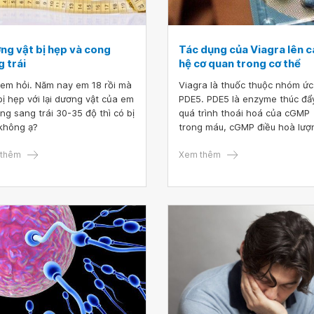
ng vật bị hẹp và cong
Tác dụng của Viagra lên c
 trái
hệ cơ quan trong cơ thể
em hỏi. Năm nay em 18 rồi mà
Viagra là thuốc thuộc nhóm ức
bị hẹp với lại dương vật của em
PDE5. PDE5 là enzyme thúc đẩ
ong sang trái 30-35 độ thì có bị
quá trình thoái hoá của cGMP
không ạ?
trong máu, cGMP điều hoà lượ
máu trong dương vật, vì vậy g
thêm
cGMP gây khó khăn cho nam g
Xem thêm
trong việc cương cứng. Viagra
tác dụng chủ yếu lên hệ tuần 
và sinh dục.