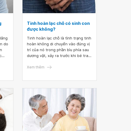
g
Tinh hoàn lạc chỗ có sinh con
được không?
 lắng
Tinh hoàn lạc chỗ là tình trạng tinh
ên do
hoàn không di chuyển vào đúng vị
ín
trí của nó trong phần bìu phía sau
c
dương vật, xảy ra trước khi bé trai
ay đi
chào đời. Tinh hoàn lạc chỗ thường
 bệnh
ảnh hưởng đến khả năng sinh sản
Xem thêm
 được
do làm giảm số lượng và chất lượng
tinh trùng. Vậy đàn ông mắc tinh
hoàn lạc chỗ có con được không?