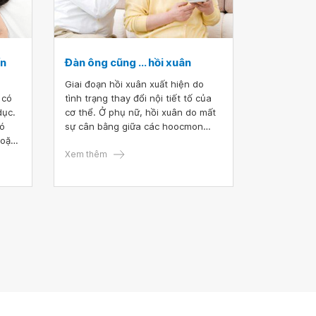
ến
Đàn ông cũng ... hồi xuân
Giai đoạn hồi xuân xuất hiện do
 có
tình trạng thay đổi nội tiết tố của
dục.
cơ thể. Ở phụ nữ, hồi xuân do mất
có
sự cân bằng giữa các hoocmon
hoặc
sinh dục từ đó làm tăng ham muốn,
g
giúp tinh thần phấn chấn, yêu đời
Xem thêm
hơn. Đối với đàn ông, hồi xuân
thường xảy ra muộn hơn do lượng
Testosterone tăng đột biến trước
khi bước vào giai đoạn mãn dục.
Vậy đàn ông hồi xuân ở độ tuổi nào
và biểu hiện như thế nào?