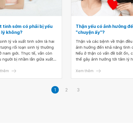
 tinh sớm có phải bị yếu
Thận yếu có ảnh hưởng đ
h lý không?
"chuyện ấy"?
sinh lý và xuất tinh sớm là hai
Thận và các bệnh về thận đều
 tượng rối loạn sinh lý thường
ảnh hưởng đến khả năng tình 
ở nam giới. Thực tế, vẫn còn
Nếu ở thận có vấn đề bất ổn, 
u người bị nhầm lẫn giữa xuất
thể gây ảnh hưởng tới tâm lý 
 sớm và yếu sinh lý, khiến cho
tác động trực tiếp tới khả năn
 điều trị thất bại và bệnh ngày
thêm
sinh lý của mỗi người.
Xem thêm
 trầm trọng.
1
2
3