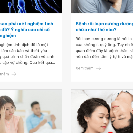
sao phải xét nghiệm tinh
Bệnh rối loạn cương dươn
 đồ? Ý nghĩa các chỉ số
chữa như thế nào?
 nghiệm
Rối loạn cương dương là nỗi lo
nghiệm tinh dịch đồ là một
của không ít quý ông. Tuy nhi
 làm căn bản và thiết yếu
quan điểm đây là bệnh thầm k
g quá trình chẩn đoán vô sinh
nên dẫn đến tâm lý tự ti và mặ
c cặp vợ chồng. Qua kết quả
cảm, khiến rất ít người thổ lộ h
được từ xét nghiệm, bác sĩ sẽ
chữa bệnh tại cơ sở y tế. Vậy
Xem thêm
 ánh tình trạng tinh trùng có
thêm
rối loạn cương dương có chữa
g tinh dịch và khả năng sinh
không và chữa như thế nào?
tự nhiên của nam giới.