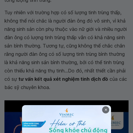
tổng lượng tinh trùng.
Tuy nhiên với trường hợp có số lượng tinh trùng thấp,
không thể nói chắc là người đàn ông đó vô sinh, vì khả
năng sinh sản còn phụ thuộc vào nữ giới và nhiều người
đàn ông có lượng tinh trùng thấp vẫn có khả năng sinh
sản bình thường. Tương tự, cũng không thể chắc chắn
rằng người đàn ông có số lượng tinh trùng bình thường
là khả năng sinh sản bình thường, bởi có thể tinh trùng
còn thiếu khả năng thụ tinh...Do đó, nhất thiết cần phải
có sự
tư vấn kết quả xét nghiệm tinh dịch đồ
của các
bác sỹ chuyên khoa.
×