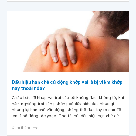
Dấu hiệu hạn chế cử động khớp vai là bị viêm khớp
hay thoái hóa?
Chào bác sĩ! Khớp vai trái của tôi không đau, không tê, khi
nằm nghiêng trái cũng không có dấu hiệu đau nhức gì
nhưng lại hạn chế vận động, không thể đưa tay ra sau để
làm 1 số động tác yoga. Cho tôi hỏi dấu hiệu hạn chế cử
động khớp vai là bị viêm khớp hay thoái hóa? Tôi có cần
điều trị để ngăn diễn tiến xấu của bệnh không? Cảm ơn
Xem thêm
bác sĩ!