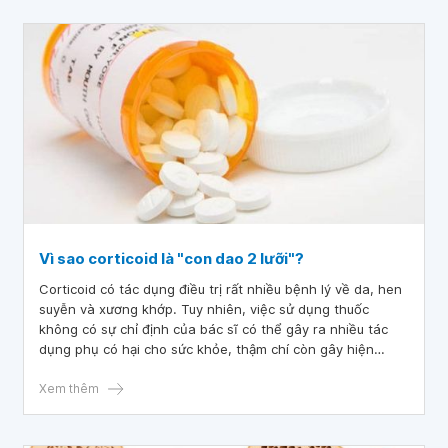
Vì sao corticoid là "con dao 2 lưỡi"?
Corticoid có tác dụng điều trị rất nhiều bệnh lý về da, hen
suyễn và xương khớp. Tuy nhiên, việc sử dụng thuốc
không có sự chỉ định của bác sĩ có thể gây ra nhiều tác
dụng phụ có hại cho sức khỏe, thậm chí còn gây hiện
tượng “nghiện corticoid”. Vì thế nhiều người cho rằng
corticoid chính là "con dao 2 lưỡi".
Xem thêm