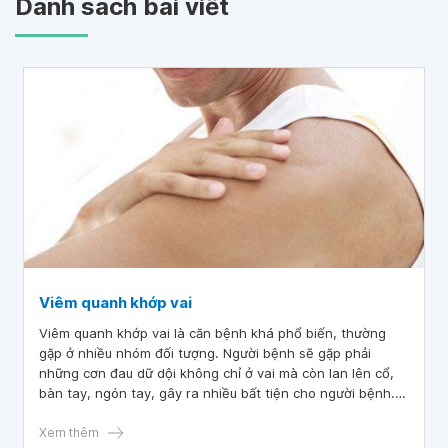
Danh sách bài viết
Viêm quanh khớp vai
Viêm quanh khớp vai là căn bệnh khá phổ biến, thường
gặp ở nhiều nhóm đối tượng. Người bệnh sẽ gặp phải
những cơn đau dữ dội không chỉ ở vai mà còn lan lên cổ,
bàn tay, ngón tay, gây ra nhiều bất tiện cho người bệnh.
Vậy nguyên nhân của căn bệnh này là gì, cách điều trị ra
sao?
Xem thêm