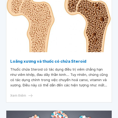
Loãng xương và thuốc có chứa Steroid
Thuốc chứa Steroid có tác dụng điều trị viêm chẳng hạn
như viêm khớp, đau dây thần kinh... Tuy nhiên, chúng cũng
có tác dụng chính trong việc chuyển hoá canxi, vitamin và
xương. Điều này có thể dẫn đến các hiện tượng như: mất
xương, loãng xương và gãy xương. Vì vậy, sử dụng thuốc
có chứa steroid cần được tư vấn và kê đơn bởi các bác sĩ
Xem thêm
chuyên khoa để làm giảm nguy cơ ảnh hưởng của thuốc
lên xương.