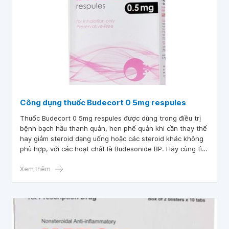
Công dụng thuốc Budecort 0 5mg respules
Thuốc Budecort 0 5mg respules được dùng trong điều trị
bệnh bạch hầu thanh quản, hen phế quản khi cần thay thế
hay giảm steroid dạng uống hoặc các steroid khác không
phù hợp, với các hoạt chất là Budesonide BP. Hãy cùng tìm
hiểu công dụng thuốc Budecort 0 5mg respules qua bài
viết dưới đây.
Xem thêm