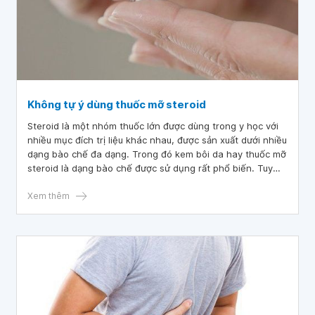
Không tự ý dùng thuốc mỡ steroid
Steroid là một nhóm thuốc lớn được dùng trong y học với
nhiều mục đích trị liệu khác nhau, được sản xuất dưới nhiều
dạng bào chế đa dạng. Trong đó kem bôi da hay thuốc mỡ
steroid là dạng bào chế được sử dụng rất phổ biến. Tuy
nhiên không phải ai cũng biết rằng chúng ta không được
tự ý dùng thuốc mỡ steroid.
Xem thêm