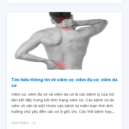
Tìm hiểu thông tin về viêm cơ, viêm đa cơ, viêm da
cơ
Viêm cơ, viêm đa cơ và viêm da cơ là các bệnh lý của mô
liên kết đặc trưng bởi tình trạng viêm cơ. Các bệnh cơ do
viêm vô căn là một nhóm các bệnh tự miễn mạn tính ảnh
hưởng chủ yếu đến các cơ ở gốc chi. Các thể bệnh hay
gặp nhất là: viêm da cơ, viêm đa cơ, bệnh cơ tự miễn hoại
tử và viêm cơ thể vùi lẻ tẻ.
Xem thêm