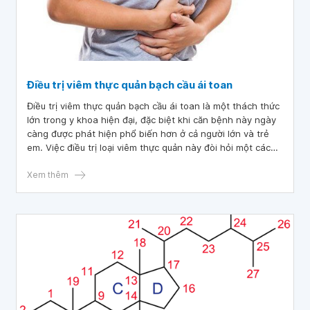
Điều trị viêm thực quản bạch cầu ái toan
Điều trị viêm thực quản bạch cầu ái toan là một thách thức
lớn trong y khoa hiện đại, đặc biệt khi căn bệnh này ngày
càng được phát hiện phổ biến hơn ở cả người lớn và trẻ
em. Việc điều trị loại viêm thực quản này đòi hỏi một cách
tiếp cận toàn diện, từ thay đổi chế độ ăn uống, sử dụng
thuốc và đôi khi can thiệp phẫu thuật, nhằm kiểm soát
Xem thêm
triệu chứng và ngăn ngừa biến chứng.