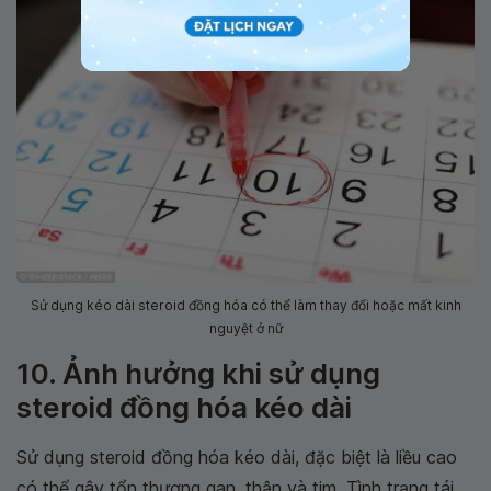
Sử dụng kéo dài steroid đồng hóa có thể làm thay đổi hoặc mất kinh
nguyệt ở nữ
10. Ảnh hưởng khi sử dụng
steroid đồng hóa kéo dài
Sử dụng steroid đồng hóa kéo dài, đặc biệt là liều cao
có thể gây tổn thương gan, thận và tim. Tình trạng tái