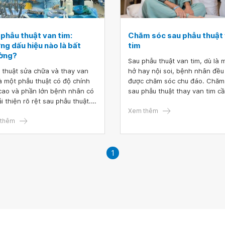
 phẫu thuật van tim:
Chăm sóc sau phẫu thuật
ng dấu hiệu nào là bất
tim
ờng?
Sau phẫu thuật van tim, dù là 
 thuật sửa chữa và thay van
hở hay nội soi, bệnh nhân đều
là một phẫu thuật có độ chính
được chăm sóc chu đáo. Chăm
cao và phần lớn bệnh nhân có
sau phẫu thuật thay van tim c
ải thiện rõ rệt sau phẫu thuật.
chăm sóc vết mổ, vận động n
nhiên, vẫn sẽ có một tỷ lệ nhỏ
nhàng để chóng phục hồi, th
Xem thêm
năng gặp biến chứng như rối
thêm
khám định kỳ và có chế độ din
 hoạt động van sau phẫu thuật,
dưỡng hợp lý.
 máu cơ tim, thuyên tắc mạch
 hoặc đột quỵ.
1