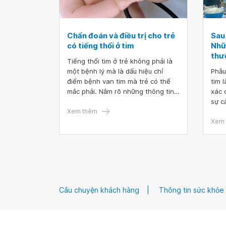
Chẩn đoán và điều trị cho trẻ
Sau
có tiếng thổi ở tim
Nhữ
thư
Tiếng thổi tim ở trẻ không phải là
một bệnh lý mà là dấu hiệu chỉ
Phẫu
điểm bệnh van tim mà trẻ có thể
tim 
mắc phải. Nắm rõ những thông tin
xác 
sau sẽ giúp bạn hiểu hơn về dấu
sự c
hiệu để có thể sớm nhận diện bệnh
Xem thêm
Tuy 
và có hướng điều trị kịp thời.
khả 
Xem 
loạn
nhồi
phổi
Câu chuyện khách hàng
Thông tin sức khỏe