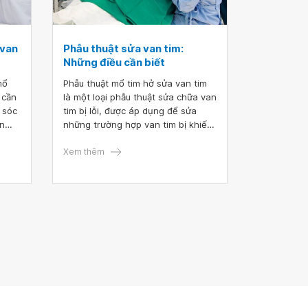
 van
Phẫu thuật sửa van tim:
Những điều cần biết
mổ
Phẫu thuật mổ tim hở sửa van tim
 cần
là một loại phẫu thuật sửa chữa van
 sóc
tim bị lỗi, được áp dụng để sửa
ần
những trường hợp van tim bị khiếm
hẹ
khuyết do hẹp, tắc nghẽn hoặc
ăm
trào ngược, rò rỉ.
Xem thêm
h