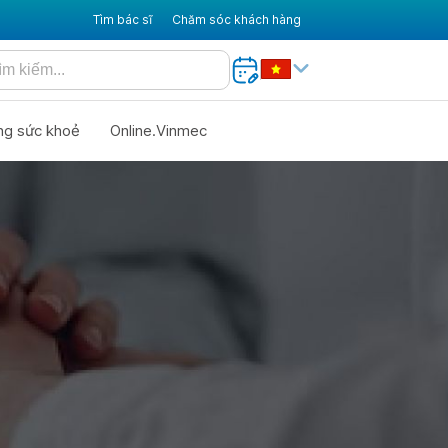
Tìm bác sĩ
Chăm sóc khách hàng
ng sức khoẻ
Online.Vinmec