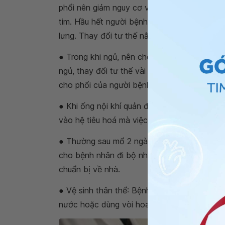
phổi nên giảm nguy cơ viêm phổi và sốt, kh
tim. Hầu hết người bệnh do sợ đau nên khô
lưng. Thay đổi tư thế nằm thường xuyên, liên
● Trong khi ngủ, nên cho bệnh nhân
nằm ng
ngủ, thay đổi tư thế vài tiếng một lần nếu c
cho phổi của người bệnh.
● Khi ống nội khí quản được rút ra, người b
vào hệ tiêu hoá mà việc chuyển từ thức ăn 
● Thường sau mổ 2 ngày, bệnh nhân có thể 
cho bệnh nhân đi bộ những quãng ngắn ngoài 
chuẩn bị về nhà.
● Vệ sinh thân thể: Bệnh nhân có thể được 
nước hoặc dùng vòi hoa sen và gội đầu.