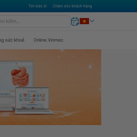
Tìm bác sĩ
Chăm sóc khách hàng
ng sức khoẻ
Online.Vinmec