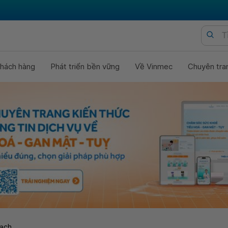
hách hàng
Phát triển bền vững
Về Vinmec
Chuyên tra
ạch