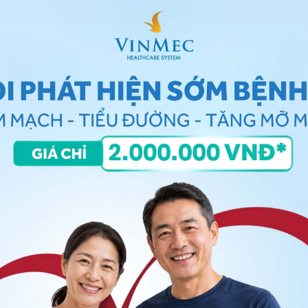
ông ảnh hưởng tới vết mổ cũng như các đường khâu tại
ng dám ho sau mổ. Sẽ dễ ho hơn nếu bạn kê gối dưới
 tục trở mình cũng giúp quá trình hồi phục tốt hơn.
hiêng
về một bên và thường xuyên trở mình trong khi
ó thể. Nằm ngửa trong một thời gian dài sẽ không tốt
ệnh sẽ có thể
ăn thức ăn lỏn
g như súp, cháo. Tuỳ thuộc
lỏng sang ăn như bình thường sớm hay muộn.
ngồi dậy hoặc đi bộ xung quanh phòng. Sau đó, có thể
hành lang, thậm chí lên cầu thang, đi bộ dài hơn để
lau người ngay sau mổ. Vài ngày sau bạn có thể tắm dội