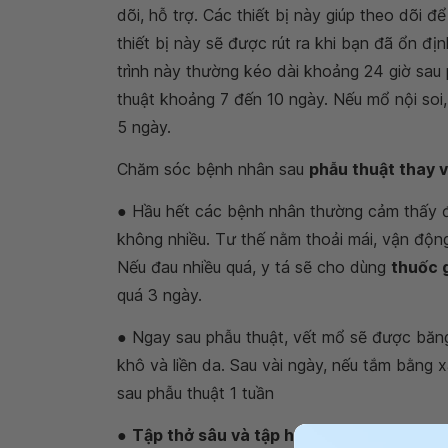
dõi, hỗ trợ. Các thiết bị này giúp theo dõi 
thiết bị này sẽ được rút ra khi bạn đã ổn đ
trình này thường kéo dài khoảng 24 giờ sau p
thuật khoảng 7 đến 10 ngày. Nếu mổ nội soi, 
5 ngày.
Chăm sóc bệnh nhân sau
phẫu thuật thay v
● Hầu hết các bệnh nhân thường cảm thấy 
không nhiều. Tư thế nằm thoải mái, vận độn
Nếu đau nhiều quá, y tá sẽ cho dùng
thuốc 
quá 3 ngày.
● Ngay sau phẫu thuật, vết mổ sẽ được băng
khô và liền da. Sau vài ngày, nếu tắm bằng 
sau phẫu thuật 1 tuần
●
Tập thở sâu và tập ho
sẽ giúp bệnh nhân 