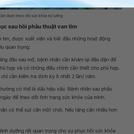
cần được theo dõi sức khỏe kỹ lưỡng
ục sau hồi phẫu thuật van tim
n tim, được xuất viện và bắt đầu những hoạt động
ều quan trọng:
áng đầu sau mổ, bệnh nhân cần khám lại đều đặn để
 phù hợp và có những điều chỉnh cần thiết cho phù hợp.
chỉ cần kiểm tra định kỳ ít nhất 2 lần/ năm.
hường có thể là dấu hiệu xấu. Bệnh nhân sau phẫu
 ngày để theo dõi tình trạng sức khỏe của mình.
hân có thể sụt cân một chút. Nếu tăng cân nhiều hơn
dinh dưỡng rất quan trọng cho sự phục hồi sức khỏe