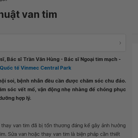
huật van tim
sĩ, Bác sĩ Trần Văn Hùng - Bác sĩ Ngoại tim mạch -
 Quốc tế Vinmec Central Park
 nội soi, bệnh nhân đều cần được chăm sóc chu đáo.
ăm sóc vết mổ, vận động nhẹ nhàng để chóng phục
dưỡng hợp lý.
 thay van tim đã bị tổn thương đáng kể gây ảnh hưởng
. Sửa van hoặc thay van tim là biện pháp cần thiết