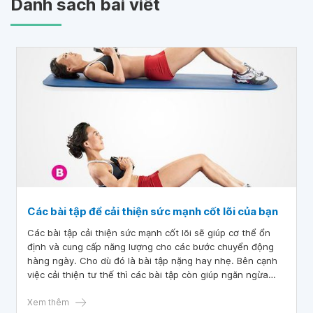
Danh sách bài viết
Các bài tập để cải thiện sức mạnh cốt lõi của bạn
Các bài tập cải thiện sức mạnh cốt lõi sẽ giúp cơ thể ổn
định và cung cấp năng lượng cho các bước chuyển động
hàng ngày. Cho dù đó là bài tập nặng hay nhẹ. Bên cạnh
việc cải thiện tư thế thì các bài tập còn giúp ngăn ngừa
những chấn thương có thể xảy ra. Bài viết sẽ cung cấp
thông tin về các bài tập giúp cải thiện sức mạnh cốt lõi của
Xem thêm