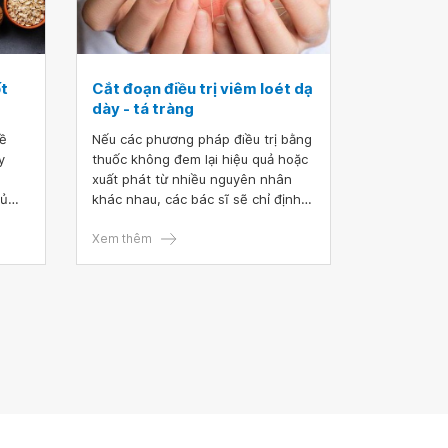
ốt
Cắt đoạn điều trị viêm loét dạ
dày - tá tràng
về
Nếu các phương pháp điều trị bằng
y
thuốc không đem lại hiệu quả hoặc
xuất phát từ nhiều nguyên nhân
đủ
khác nhau, các bác sĩ sẽ chỉ định
ể và
cắt đoạn điều trị viêm loét dạ dày -
á
tá tràng, tránh các biến chứng
Xem thêm
nguy hiểm xảy ra cho người bệnh.