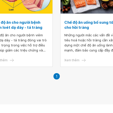
 độ ăn cho người bệnh
Chế độ ăn uống bổ sung t
 loét dạ dày - tá tràng
cho hồi tràng
độ ăn cho người bệnh viêm
Những người mắc các vấn đề 
 dạ dày - tá tràng đóng vai trò
tiêu hoá hoặc hồi tràng cần xâ
 trọng trong việc hỗ trợ điều
dựng một chế độ ăn uống lành
 giúp giảm các triệu chứng và
mạnh, đảm bảo cung cấp đầy 
 cao chức năng tiêu hoá, đồng
các chất dinh dưỡng cho cơ th
 cải thiện tình trạng dinh dưỡng
thêm
ngăn ngừa các bệnh lý tiêu ho
Xem thêm
người bệnh. Bài viết này sẽ
nguy hiểm.
 cấp thông tin chi tiết về thực
cho người viêm loét dạ dày -
1
ràng, cùng tìm hiểu nhé.