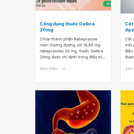
Công dụng thuốc Gelbra
Cắt 
20mg
dạ 
Chứa thành phần Rabeprazole
Cắt 
natri (tương đương với 18,85 mg
một 
rabeprazole) 20 mg, thuốc Gelbra
điều 
20mg được chỉ định trong điều trị
được
bệnh về đường tiêu hóa như: Loét
phươ
dạ dày, tá tràng, trào ngược dạ
Xem thêm
dụng
Xem 
dày - thực quản... Vậy thuốc Gelbra
phẫu
20 nên được sử dụng như thế nào
cũng
là tốt và hiệu quả nhất?
hiểm