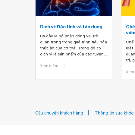
Dịch vị: Đặc tính và tác dụng
Chế
viêm
Dạ dày là bộ phận đóng vai trò
quan trọng trong quá trình tiêu hóa
Chế 
thức ăn của cơ thể. Trong đó có
loét
dịch vị là sản phẩm của các tuyến
quan
dạ dày có tác dụng lớn trong việc
trị,
chuyển hóa các chất và tiêu hóa
Xem thêm
nâng
thức ăn.
thời
Xem 
của 
cung
đơn 
tá t
Câu chuyện khách hàng
Thông tin sức khỏe