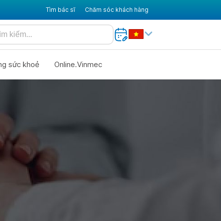
Tìm bác sĩ
Chăm sóc khách hàng
ng sức khoẻ
Online.Vinmec