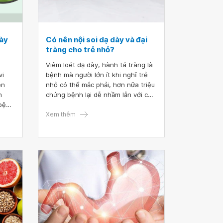
dày
Có nên nội soi dạ dày và đại
tràng cho trẻ nhỏ?
Viêm loét dạ dày, hành tá tràng là
vi
bệnh mà người lớn ít khi nghĩ trẻ
ên
nhỏ có thể mắc phải, hơn nữa triệu
h
chứng bệnh lại dễ nhầm lẫn với các
 bệnh
bệnh lý khác. Để chẩn đoán chính
 ung
xác bệnh, nội soi dạ dày và đại
Xem thêm
iêm
tràng thường được chỉ định thực
hiện khi có dấu hiệu nghi mắc
bệnh, nhưng thủ thuật này tiềm ẩn
nhiều nguy hiểm cho trẻ.