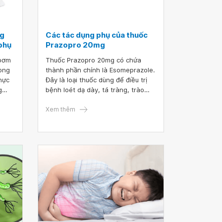
ng
Các tác dụng phụ của thuốc
 phụ
Prazopro 20mg
 bơm
Thuốc Prazopro 20mg có chứa
rong
thành phần chính là Esomeprazole.
thực
Đây là loại thuốc dùng để điều trị
g
bệnh loét dạ dày, tá tràng, trào
ngược dạ dày, thực quản, hội
chứng Zollinger–Ellison, xuất huyết
Xem thêm
do viêm loét dạ dày, tá tràng nặng.
Ngoài ra, thuốc còn dùng trong
phòng và điều trị các trường hợp
loét dạ dày, tá tràng do dùng thuốc
kháng viêm không steroid và do
stress.