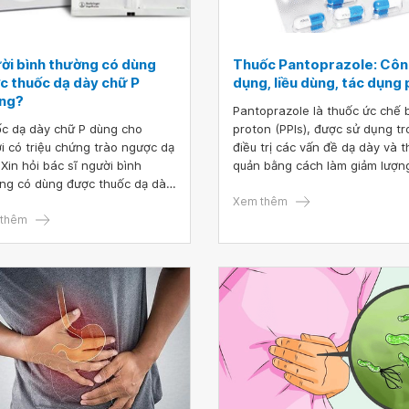
ời bình thường có dùng
Thuốc Pantoprazole: Cô
c thuốc dạ dày chữ P
dụng, liều dùng, tác dụng
ng?
Pantoprazole là thuốc ức chế
c dạ dày chữ P dùng cho
proton (PPIs), được sử dụng t
i có triệu chứng trào ngược dạ
điều trị các vấn đề dạ dày và 
 Xin hỏi bác sĩ người bình
quản bằng cách làm giảm lượn
ng có dùng được thuốc dạ dày
acid trong dạ dày của bạn.
P không? Xin cảm ơn bác sĩ.
Xem thêm
thêm