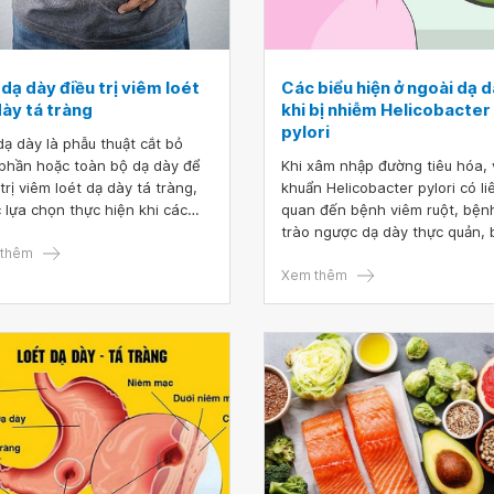
dạ dày điều trị viêm loét
Các biểu hiện ở ngoài dạ 
dày tá tràng
khi bị nhiễm Helicobacter
pylori
dạ dày là phẫu thuật cắt bỏ
phần hoặc toàn bộ dạ dày để
Khi xâm nhập đường tiêu hóa, 
trị viêm loét dạ dày tá tràng,
khuẩn Helicobacter pylori có li
 lựa chọn thực hiện khi các
quan đến bệnh viêm ruột, bện
ng pháp khác không còn tác
trào ngược dạ dày thực quản,
. Tuy nhiên, giống với các loại
thêm
gan nhiễm mỡ không do rượu,
 thuật khác, mổ cắt dạ dày
thư biểu mô gan, sỏi mật và v
Xem thêm
 có nhiều biến chứng nguy
túi mật.