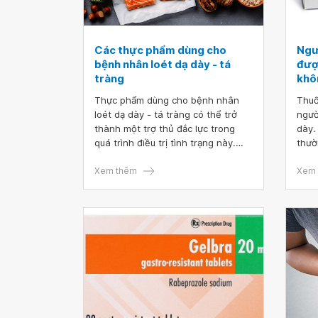
Các thực phẩm dùng cho
Ngư
bệnh nhân loét dạ dày - tá
đượ
tràng
khô
Thực phẩm dùng cho bệnh nhân
Thuố
loét dạ dày - tá tràng có thể trở
ngườ
thành một trợ thủ đắc lực trong
dày.
quá trình điều trị tình trạng này.
thườ
Việc có một chế độ ăn hợp lý sẽ
chữ 
góp phần vào quá trình làm lành
Xem thêm
Xem 
các vết loét trong dạ dày, từ đó
giúp cải thiện tình trạng bệnh. Tuy
nhiên, nhiều bệnh nhân vẫn chưa
biết liệu viêm loét dạ dày tá tràng
nên ăn gì để bệnh mau khỏi.