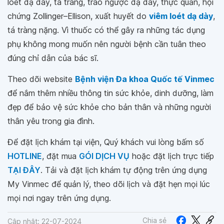
loét dạ dày, tá tràng, trào ngược dạ dày, thực quản, hội
chứng Zollinger–Ellison, xuất huyết do
viêm loét dạ dày
,
tá tràng nặng. Vì thuốc có thể gây ra những tác dụng
phụ không mong muốn nên người bệnh cần tuân theo
đúng chỉ dẫn của bác sĩ.
Theo dõi website
Bệnh viện Đa khoa Quốc tế Vinmec
để nắm thêm nhiều thông tin sức khỏe, dinh dưỡng, làm
đẹp để bảo vệ sức khỏe cho bản thân và những người
thân yêu trong gia đình.
Để đặt lịch khám tại viện, Quý khách vui lòng bấm số
HOTLINE
, đặt mua
GÓI DỊCH VỤ
hoặc đặt lịch trực tiếp
TẠI ĐÂY
. Tải và đặt lịch khám tự động trên ứng dụng
My Vinmec để quản lý, theo dõi lịch và đặt hẹn mọi lúc
mọi nơi ngay trên ứng dụng.
Chia sẻ
Cập nhật: 22-07-2024