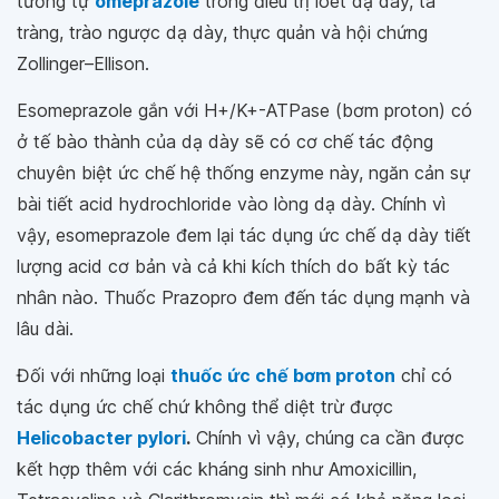
tương tự
omeprazole
trong điều trị loét dạ dày, tá
tràng, trào ngược dạ dày, thực quản và hội chứng
Zollinger–Ellison.
Esomeprazole gắn với H+/K+-ATPase (bơm proton) có
ở tế bào thành của dạ dày sẽ có cơ chế tác động
chuyên biệt ức chế hệ thống enzyme này, ngăn cản sự
bài tiết acid hydrochloride vào lòng dạ dày. Chính vì
vậy, esomeprazole đem lại tác dụng ức chế dạ dày tiết
lượng acid cơ bản và cả khi kích thích do bất kỳ tác
nhân nào. Thuốc Prazopro đem đến tác dụng mạnh và
lâu dài.
Đối với những loại
thuốc ức chế bơm proton
chỉ có
tác dụng ức chế chứ không thể diệt trừ được
Helicobacter pylori
.
Chính vì vậy, chúng ca cần được
kết hợp thêm với các kháng sinh như Amoxicillin,