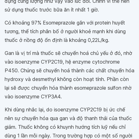
dụng cùng lượng như vậy vào lúc đói. Chính vì thế nên
sử dụng thuốc trước bữa ăn ít nhất 1 giờ.
Có khoảng 97% Esomeprazole gắn với protein huyết
tương, thể tích phân bố ở người khoẻ mạnh khi dùng
thuốc ở nồng độ ổn định là khoảng 0,22L/kg.
Gan là vị trí mà thuốc sẽ chuyển hoá chủ yếu ở đó, nhờ
vào isoenzyme CYP2C19, hệ enzyme cytochrome
P450. Chúng sẽ chuyển hoá thành các chất chuyển hóa
hydroxy và desmethyl không còn hoạt tính. Phần còn
lại sẽ được chuyển hóa thành esomeprazole sulfon nhờ
vào isoenzyme CYP3A4.
Khi dùng nhắc lại, do isoenzyme CYP2C19 bị ức chế
nên sự chuyển hóa qua gan và độ thanh thải của thuốc
giảm. Thuốc không có khuynh hướng tích luỹ nếu chỉ
dùng 1 lần mỗi ngày. Trong trường hợp có một số người