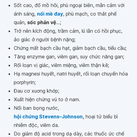
Sốt cao, đổ mồ hôi, phù ngoại biên, mẫn cảm với
ánh sáng,
nổi mề đay
, phù mạch, co thắt phế
quản,
sốc phản vệ
...;
Trở nên kích động, trầm cảm, lú lẫn có hồi phục,
ảo giác ở người bệnh nặng;
Chứng mất bạch cầu hạt, giảm bạch cầu, tiểu cầu;
Tăng enzyme gan, viêm gan, suy chức năng gan;
Rối loạn vị giác, viêm miệng, viêm thận kẽ;
Hạ magnesi huyết, natri huyết, rối loạn chuyển hóa
porphyrin;
Đau cơ xuơng khớp;
Xuất hiện chứng vú to ở nam.
Nổi ban bọng nước,
hội chứng Stevens–Johnson
,
hoại tử biểu bì
nhiễm độc, viêm da.
Do giảm độ acid trong dạ dày, các thuốc ức chế