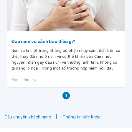
Đau núm vú cảnh báo điều gì?
Núm vú là một trong những bộ phận nhạy cảm nhất trên cơ
thể, thay đổi nhỏ ở núm vú có thể khiến bạn đau nhức.
Nguyên nhân gây đau núm vú thường lành tính, không có
gì đáng lo ngại. Trong một số trường hợp hiếm hoi, đau
núm vú có thể là dấu hiệu của bệnh lý đáng lo ngại hơn.
Bài viết này sẽ cung cấp những nguyên nhân phổ biến
Xem thêm
nhất gây đau núm vú và những gì bạn có thể làm với nó.
1
Câu chuyện khách hàng
Thông tin sức khỏe