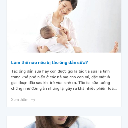
Làm thế nào nếu bị tắc ống dẫn sữa?
Tắc ống dẫn sữa hay còn được gọi là tắc tia sữa là tình
trạng khá phổ biến ở các bà mẹ cho con bú, đặc biệt là
giai đoạn đầu sau khi trẻ vừa sinh ra. Tắc tia sữa tưởng
chừng như đơn giản nhưng lại gây ra khá nhiều phiền toái
nếu không được xử trí đúng cách và kịp thời. Các bà mẹ
nên có các biện pháp dự phòng tắc ống dẫn sữa từ sớm
Xem thêm
ngay từ thời điểm bắt đầu cho con bú.