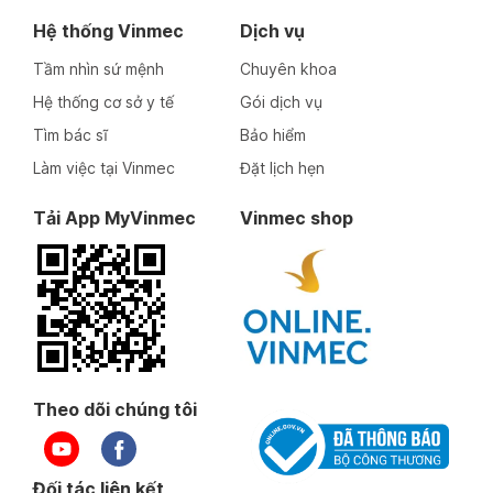
Hệ thống Vinmec
Dịch vụ
Tầm nhìn sứ mệnh
Chuyên khoa
Hệ thống cơ sở y tế
Gói dịch vụ
Tìm bác sĩ
Bảo hiểm
Làm việc tại Vinmec
Đặt lịch hẹn
Tải App MyVinmec
Vinmec shop
Theo dõi chúng tôi
Đối tác liên kết