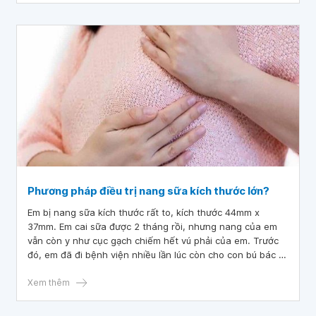
Phương pháp điều trị nang sữa kích thước lớn?
Em bị nang sữa kích thước rất to, kích thước 44mm x
37mm. Em cai sữa được 2 tháng rồi, nhưng nang của em
vẫn còn y như cục gạch chiếm hết vú phải của em. Trước
đó, em đã đi bệnh viện nhiều lần lúc còn cho con bú bác sĩ
không can thiệp được, bác sĩ bảo em cai sữa rồi tái khám.
Vậy bác sĩ cho em hỏi phương pháp điều trị nang sữa kích
Xem thêm
thước lớn