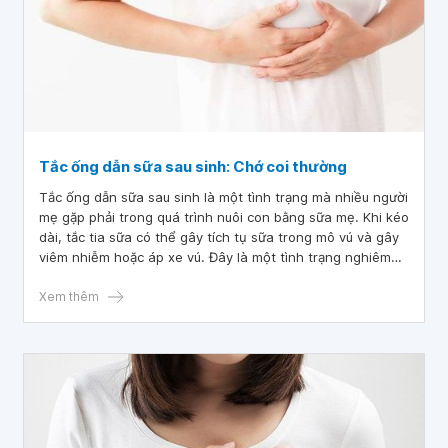
Tắc ống dẫn sữa sau sinh: Chớ coi thường
Tắc ống dẫn sữa sau sinh là một tình trạng mà nhiều người
mẹ gặp phải trong quá trình nuôi con bằng sữa mẹ. Khi kéo
dài, tắc tia sữa có thể gây tích tụ sữa trong mô vú và gây
viêm nhiễm hoặc áp xe vú. Đây là một tình trạng nghiêm
trọng và có thể ảnh hưởng tới sức khỏe của người mẹ lẫn
chất lượng sữa mà bé bú.
Xem thêm