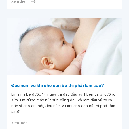
giọt sau phẫu thuật thu nhỏ nhũ hoa phải làm gì? Có
Xem thêm
phương pháp nào để tạo tia sữa mới để thông ống dẫn
sữa không? Em cảm ơn bác sĩ.
Đau núm vú khi cho con bú thì phải làm sao?
Em sinh bé được 14 ngày thì đau đầu vú 1 bên và bị cương
sữa. Em dùng máy hút sữa cũng đau và làm đầu vú to ra.
Bác sĩ cho em hỏi, đau núm vú khi cho con bú thì phải làm
sao?
Xem thêm