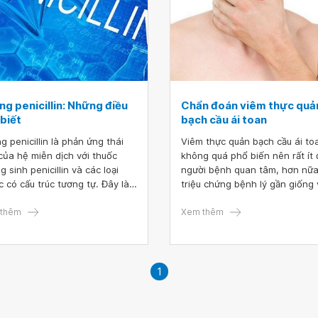
thường hoặc không đáp ứng vớ
là viêm thực quản tăng bạch cầ
toan (EoE).
ng penicillin: Những điều
Chẩn đoán viêm thực quả
biết
bạch cầu ái toan
g penicillin là phản ứng thái
Viêm thực quản bạch cầu ái to
của hệ miễn dịch với thuốc
không quá phổ biến nên rất ít
 sinh penicillin và các loại
người bệnh quan tâm, hơn nữa
c có cấu trúc tương tự. Đây là
triệu chứng bệnh lý gần giống 
 dị ứng thuốc thường gặp nhất,
nhiều căn bệnh thông thường 
hể gây ra một loạt các triệu
thêm
nên bệnh thường được phát h
Xem thêm
g từ mày đay đến sốc phản
muộn, gây ảnh hưởng nghiêm
có nguy cơ đe dọa tính mạng.
trọng đến sức khỏe người bện
Dưới đây là một số phương pháp
chẩn đoán bệnh sớm và hiệu q
1