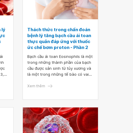
 lý
Thách thức trong chẩn đoán
hực
bệnh lý tăng bạch cầu ái toan
c
thực quản đáp ứng với thuốc
ức chế bơm proton - Phần 2
ái
Bạch cầu ái toan Eosinophils là một
ệnh
trong những thành phần của bạch
ược
cầu được sản sinh từ tủy xương và
93,
là một trong những tế bào có vai
trò thúc đẩy tiến trình viêm, đặc
Tây.
biệt các phản ứng viêm dị ứng.
Xem thêm
n
Theo đó, điều trị thử nghiệm PPI
g độ
sau nội soi chẩn đoán là bắt buộc
 dõi
trước khi chẩn đoán EoE, đây là
 liệu
điều kiện lý tưởng để có thể phân
là
biệt EoE với PPI - REE ở mức cơ bản
gược
trước khi thử nghiệm PPI này.
bình