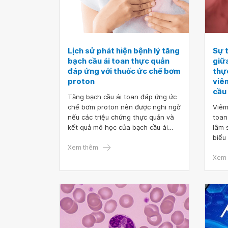
Lịch sử phát hiện bệnh lý tăng
Sự 
bạch cầu ái toan thực quản
giữ
đáp ứng với thuốc ức chế bơm
thự
proton
viê
cầu 
Tăng bạch cầu ái toan đáp ứng ức
chế bơm proton nên được nghi ngờ
Viêm
nếu các triệu chứng thực quản và
toan
kết quả mô học của bạch cầu ái
lâm 
toan nhưng chứng minh đáp ứng
biểu
triệu chứng và mô học đối với ức
Xem thêm
loạn
chế bơm proton.
bạch 
Xem 
hiện
toan
GERD
nhữn
biến