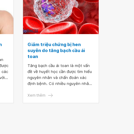
i PPI
u ái
n
Giảm triệu chứng bị hen
suyễn do tăng bạch cầu ái
toan
an
 được
Tăng bạch cầu ái toan là một vấn
 các
đề về huyết học cần được tìm hiểu
với
nguyên nhân và chẩn đoán xác
khác
định bệnh. Có nhiều nguyên nhân
iện
có thể làm tăng bạch cầu ái toan,
trong đó có tình trạng dị ứng như
Xem thêm
h.
viêm mũi dị ứng, cơ địa dị ứng, bị
hen suyễn. Vậy giảm các triệu
uả.
chứng hen suyễn do tăng bạch cầu
ái toan bằng cách nào?