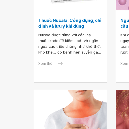
Thuốc Nucala: Công dụng, chỉ
Ngu
định và lưu ý khi dùng
cầu 
Nucala được dùng với các loại
Khi 
thuốc khác để kiểm soát và ngăn
nguy
ngừa các triệu chứng như khó thở,
toan
khò khè... do bệnh hen suyễn gây
ruột
ra. Ngoài ra, thuốc kê đơn Nucala
cầu 
cũng được dùng trong điều trị một
Xem thêm
nhiễ
Xem 
số bệnh về hệ miễn dịch như hội
quản
chứng tăng bạch cầu ái toan, u hạt
sàng
tăng bạch cầu ái toan.
các 
ở th
bệnh
nuốt
chứn