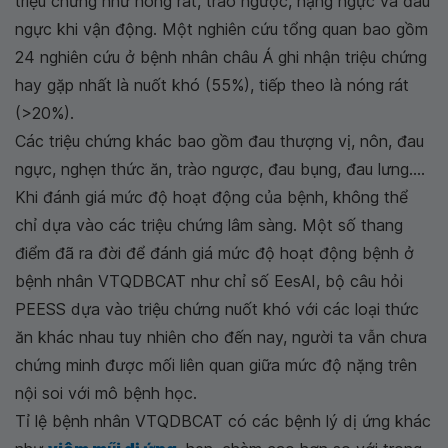
triệu chứng như nóng rát, trào ngược, nặng ngực và đau
ngực khi vận động. Một nghiên cứu tổng quan bao gồm
24 nghiên cứu ở bệnh nhân châu Á ghi nhận triệu chứng
hay gặp nhất là nuốt khó (55%), tiếp theo là nóng rát
(>20%).
Các triệu chứng khác bao gồm đau thượng vị, nôn, đau
ngực, nghẹn thức ăn, trào ngược, đau bụng, đau lưng....
Khi đánh giá mức độ hoạt động của bệnh, không thể
chỉ dựa vào các triệu chứng lâm sàng. Một số thang
điểm đã ra đời để đánh giá mức độ hoạt động bệnh ở
bệnh nhân VTQDBCAT như chỉ số EesAI, bộ câu hỏi
PEESS dựa vào triệu chứng nuốt khó với các loại thức
ăn khác nhau tuy nhiên cho đến nay, người ta vẫn chưa
chứng minh được mối liên quan giữa mức độ nặng trên
nội soi với mô bệnh học.
Tỉ lệ bệnh nhân VTQDBCAT có các bệnh lý dị ứng khác