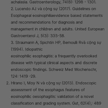
achalasia. Gastroenterology, 74(6): 1298 - 1301.
2. Lucendo AJ và cộng sự (2017). Guidelines on
Esophageal eosinophiliaevidence based statements
and recommendations for diagnosis and
management in children and adults. United European
Gastroenterol J, 5(3): 335-58.
3. Straumann A, Spichtin HP, Bernoulli Rvà cộng sự
(1994). Idiopathic
eosinophilic esophagitis: a frequently overlooked
disease with typical clinical aspects and discrete
endoscopic findings. Schweiz Med Wochenschr,
124: 1419 -29.
Hirano I, Moy N và cộng sự (2013). Endoscopic
assessment of the esophagus features of
eosinophilic oesophagitis: validation of a novel
classification and grading system. Gut, 62(4),: 489