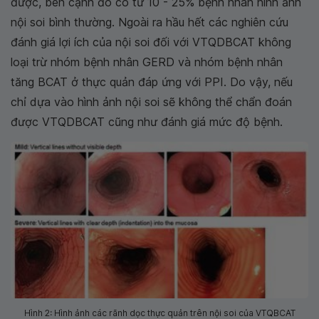
được, bên cạnh đó có từ 10 - 25% bệnh nhân hình ảnh
nội soi bình thường. Ngoài ra hầu hết các nghiên cứu
đánh giá lợi ích của nội soi đối với VTQDBCAT không
loại trừ nhóm bệnh nhân GERD và nhóm bệnh nhân
tăng BCAT ở thực quản đáp ứng với PPI. Do vậy, nếu
chỉ dựa vào hình ảnh nội soi sẽ không thể chẩn đoán
được VTQDBCAT cũng như đánh giá mức độ bệnh.
Hình 2: Hình ảnh các rãnh dọc thực quản trên nội soi của VTQBCAT