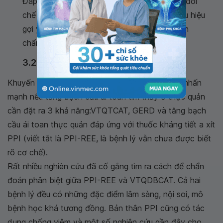
Đáp ứng với các phương pháp điều trị (thay đổi
chế độ ăn, corticosteroid tại chỗ) là một dấu hiệu
gợi ý nhưng không bắt buộc trong tiêu chuẩn
chẩn đoán.
3.2. Chẩn đoán phân biệt
Khuyến cáo của Hội Tiêu hóa Mỹ năm 2013 đã nhấn
mạnh nếu tăng bạch cầu ái toan tìm thấy ở thực quản
cần đặt ra 3 khả năng:VTQTCAT, GERD và tăng bạch
cầu ái toan thực quản đáp ứng với thuốc kháng tiết a xít
PPI (viết tắt là PPI-REE, là bệnh lý vẫn chưa được biết
rõ cơ chế).
Rất nhiều nghiên cứu đã cố gắng tìm ra cách để chẩn
đoán phân biệt giữa PPI-REE và VTQDBCAT. Cả hai
bệnh lý đều có những đặc điểm lâm sàng, nội soi, mô
bệnh học khá tương đồng. Bản thân PPI cũng có tác
dụng chống viêm và một số nghiên cứu gần đây cho