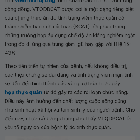
như
viêm műi dị ứng
, hen, chàm cao hơn so với trong
cộng đồng. VTQDBCAT được coi là một dạng riêng biệt
của dị ứng thức ăn do tình trạng viêm thực quản có
thâm nhiễm bạch cầu ái toan (BCAT) hồi phục trong
những trường hợp áp dụng chế độ ăn kiêng nghiêm ngặt
trong đó dị ứng qua trung gian IgE hay gặp với tỉ lệ 15-
43%.
Theo tiến triển tự nhiên của bệnh, nếu không điều trị,
các triệu chứng sẽ dai dẳng và tình trạng viêm mạn tính
sẽ dẫn đến hình thành các vòng xơ hóa hoặc gây
hẹp thực quản
từ đó gây ra các rối loạn chức năng.
Điều này ảnh hưởng đến chất lượng cuộc sống cũng
như sinh hoạt xã hội và tâm sinh lý của người bệnh. Cho
đến nay, chưa có bằng chứng cho thấy VTQDBCAT là
yếu tố nguy cơ của bệnh lý ác tính thực quản.