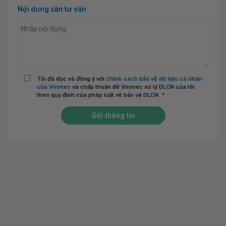
Nội dung cần tư vấn
Tôi đã đọc và đồng ý với
Chính sách bảo vệ dữ liệu cá nhân
của Vinmec
và chấp thuận để Vinmec xử lý DLCN của tôi
theo quy định của pháp luật về bảo vệ DLCN.
*
Gửi thông tin