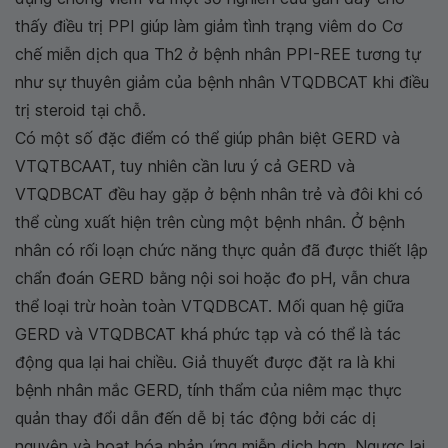
thấy điều trị PPI giúp làm giảm tình trạng viêm do Cơ
chế miễn dịch qua Th2 ở bệnh nhân PPI-REE tương tự
như sự thuyên giảm của bệnh nhân VTQDBCAT khi điều
trị steroid tại chỗ.
Có một số đặc điểm có thể giúp phân biệt GERD và
VTQTBCAAT, tuy nhiên cần lưu ý cả GERD và
VTQDBCAT đều hay gặp ở bệnh nhân trẻ và đôi khi có
thể cùng xuất hiện trên cùng một bệnh nhân. Ở bệnh
nhân có rối loạn chức năng thực quản đã được thiết lập
chẩn đoán GERD bằng nội soi hoặc đo pH, vẫn chưa
thể loại trừ hoàn toàn VTQDBCAT. Mối quan hệ giữa
GERD và VTQDBCAT khá phức tạp và có thể là tác
động qua lại hai chiều. Giả thuyết được đặt ra là khi
bệnh nhân mắc GERD, tính thẩm của niêm mạc thực
quản thay đổi dẫn đến dễ bị tác động bởi các dị
nguyên và hoạt hóa phản ứng miễn dịch hơn. Ngược lại,