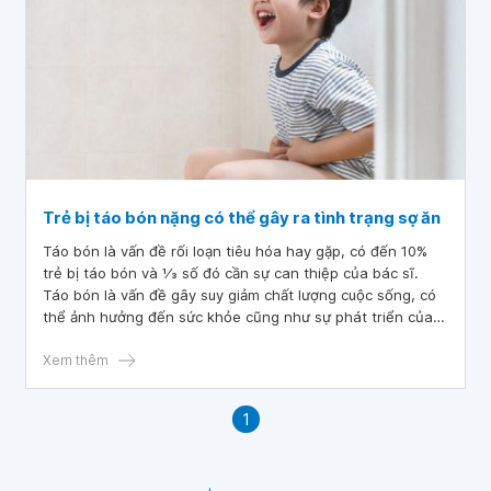
Trẻ bị táo bón nặng có thể gây ra tình trạng sợ ăn
Táo bón là vấn đề rối loạn tiêu hóa hay gặp, có đến 10%
trẻ bị táo bón và 1⁄3 số đó cần sự can thiệp của bác sĩ.
Táo bón là vấn đề gây suy giảm chất lượng cuộc sống, có
thể ảnh hưởng đến sức khỏe cũng như sự phát triển của
bé. Một số trẻ bị táo bón nặng có thể khiến trẻ sợ ăn. Vậy
cần điều trị táo bón cho trẻ như thế nào?
Xem thêm
1