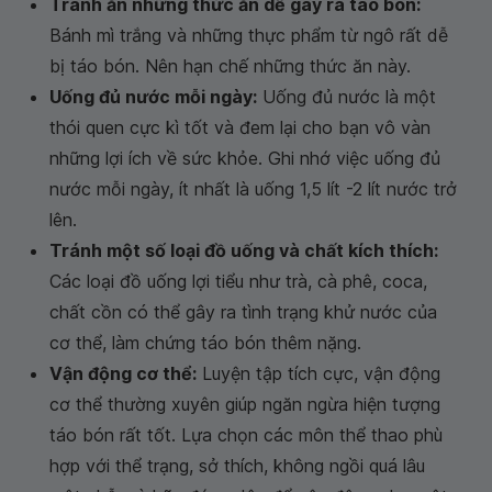
Tránh ăn những thức ăn dễ gây ra táo bón:
Bánh mì trắng và những thực phẩm từ ngô rất dễ
bị táo bón. Nên hạn chế những thức ăn này.
Uống đủ nước mỗi ngày:
Uống đủ nước là một
thói quen cực kì tốt và đem lại cho bạn vô vàn
những lợi ích về sức khỏe. Ghi nhớ việc uống đủ
nước mỗi ngày, ít nhất là uống 1,5 lít -2 lít nước trở
lên.
Tránh một số loại đồ uống và chất kích thích:
Các loại đồ uống lợi tiểu như trà, cà phê, coca,
chất cồn có thể gây ra tình trạng khử nước của
cơ thể, làm chứng táo bón thêm nặng.
Vận động cơ thể:
Luyện tập tích cực, vận động
cơ thể thường xuyên giúp ngăn ngừa hiện tượng
táo bón rất tốt. Lựa chọn các môn thể thao phù
hợp với thể trạng, sở thích, không ngồi quá lâu