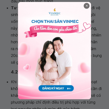
đau hậu môn trực tràng,...
×
Tư thế ngồi đúng khi đi vệ sinh:
Có 2 cách đi vệ
sinh chính là ngồi xổm và ngồi bệt. Tư thế ngồi
xổm là tư thế ngồi vệ sinh tốt, bởi khi ở tư thế
này đường ống hậu môn sẽ ở một tư thế thẳng,
nhờ đó mà phân được đẩy ra dễ dàng và tự nhiên
hơn, bạn cũng không tốn nhiều sức để rặn phân
ra ngoài. Nếu ngồi bệt nên kê một ghế cao tầm
20cm ở chân để nâng cao chân, gấp đùi vào bụng
sẽ giúp việc đi vệ sinh dễ dàng hơn.
4.2 Điều trị táo bón theo nguyên nhân
Khi việc thay đổi lối sống và thói quen sinh hoạt
không giúp tình trạng táo bón cải thiện, bạn cần đi
khám để tìm hiểu nguyên nhân, từ đó bác sĩ sẽ có
phương pháp chỉ định điều trị phù hợp với từng