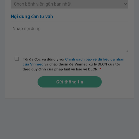
Nội dung cần tư vấn
Tôi đã đọc và đồng ý với
Chính sách bảo vệ dữ liệu cá nhân
của Vinmec
và chấp thuận để Vinmec xử lý DLCN của tôi
theo quy định của pháp luật về bảo vệ DLCN.
*
Gửi thông tin