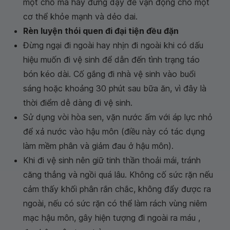
một chỗ mà hãy đứng dậy để vận động cho một
cơ thể khỏe mạnh và dẻo dai.
Rèn luyện thói quen đi đại tiện đều đặn
Đừng ngại đi ngoài hay nhịn đi ngoài khi có dấu
hiệu muốn đi vệ sinh để dẫn đến tình trạng táo
bón kéo dài. Cố gắng đi nhà vệ sinh vào buổi
sáng hoặc khoảng 30 phút sau bữa ăn, vì đây là
thời điểm dễ dàng đi vệ sinh.
Sử dụng vòi hòa sen, vặn nước ấm với áp lực nhỏ
để xả nước vào hậu môn (điều này có tác dụng
làm mềm phân và giảm đau ở hậu môn).
Khi đi vệ sinh nên giữ tinh thần thoải mái, tránh
căng thẳng và ngồi quá lâu. Không cố sức rặn nếu
cảm thấy khối phân rắn chắc, không đẩy được ra
ngoài, nếu có sức rặn có thể làm rách vùng niêm
mạc hậu môn, gây hiện tượng đi ngoài ra máu ,